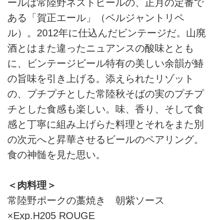
ールは常陸野ネストビールの、正月の定番で
ある「賀正エール」（ベルジャントリペ
ル）。2012年に仕込んだビンテージだ。山廃
酒とはまた違ったニュアンスの酸味ととも
に、ビンテージビール特有の美しい余韻が鰆
の旨味を引き上げる。添えられたリゾット
の、プチプチとした常陸秋そばの実のプチプ
チとした食感も楽しい。味、香り、そして食
感と丁寧に組み上げらた料理とそれをまた別
の次元へと昇華させるビールのペアリング。
食の神髄を見た思い。
＜肉料理＞
常陸野ポークの藁焼き 朝紫ソース
×Exp.H205 ROUGE