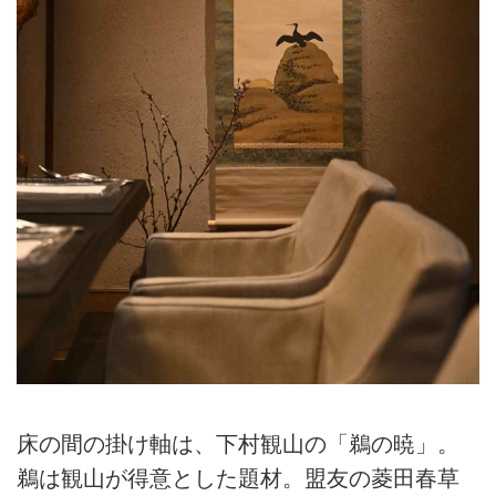
床の間の掛け軸は、下村観山の「鵜の暁」。
鵜は観山が得意とした題材。盟友の菱田春草