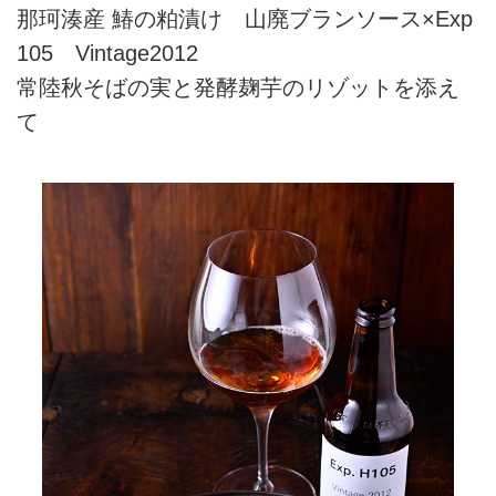
那珂湊産 鰆の粕漬け 山廃ブランソース×Exp
105 Vintage2012
常陸秋そばの実と発酵麹芋のリゾットを添え
て