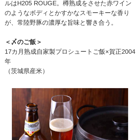
ルはH205 ROUGE。樽熟成をさせた赤ワイン
のようなボディとかすかなスモーキーな香り
が、常陸野豚の濃厚な旨味と響き合う。
＜〆のご飯＞
17カ月熟成自家製プロシュートご飯×賀正2004
年
（茨城県産米）