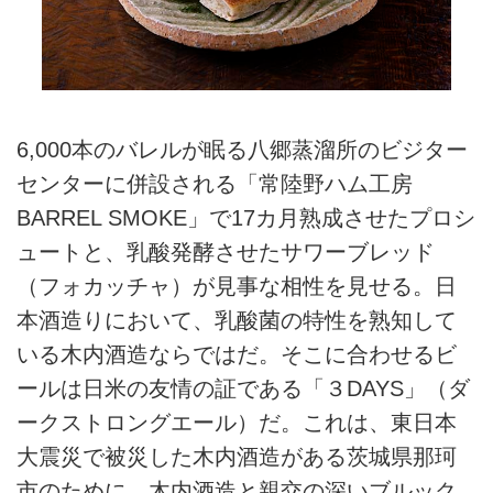
6,000本のバレルが眠る八郷蒸溜所のビジター
センターに併設される「常陸野ハム工房
BARREL SMOKE」で17カ月熟成させたプロシ
ュートと、乳酸発酵させたサワーブレッド
（フォカッチャ）が見事な相性を見せる。日
本酒造りにおいて、乳酸菌の特性を熟知して
いる木内酒造ならではだ。そこに合わせるビ
ールは日米の友情の証である「３DAYS」（ダ
ークストロングエール）だ。これは、東日本
大震災で被災した木内酒造がある茨城県那珂
市のために、木内酒造と親交の深いブルック