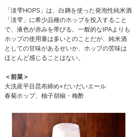
「淡雫HOPS」は、白麹を使った発泡性純米酒
「淡雫」に希少品種のホップを投入すること
で、液色が赤みを帯びる。一般的なIPAよりも
ホップの使用量は多いとのことだが、純米酒
としての甘味があるせいか、ホップの苦味は
ほとんど感じることはない。
＜前菜＞
大洗産平目昆布締め×だいだいエール
春菊ホップ、柚子胡椒・梅酢