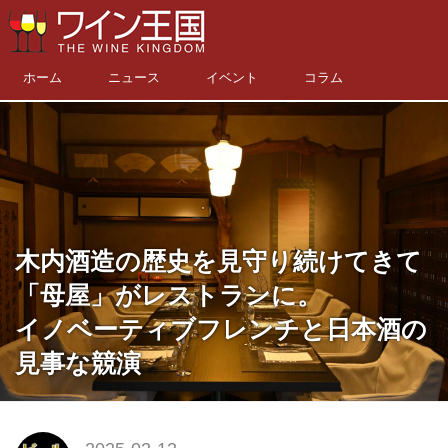
ホーム
ニュース
イベント
コラム
木内酒造の歴史を見守り続けてきて
「母屋」がレストランに。
イノベーティブフレンチと日本酒の
見事な競演