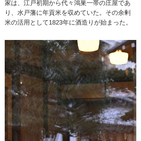
家は、江戸初期から代々鴻巣一帯の庄屋であ
り、水戸藩に年貢米を収めていた。その余剰
米の活用として1823年に酒造りが始まった。