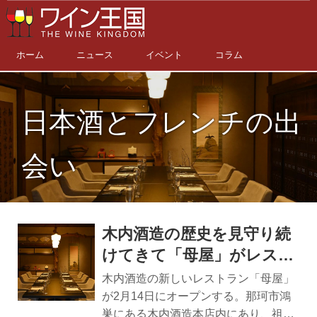
ホーム
ニュース
イベント
コラム
日本酒とフレンチの出
会い
木内酒造の歴史を見守り続
けてきて「母屋」がレスト
ランに。 イノベーティブ
木内酒造の新しいレストラン「母屋」
フレンチと日本酒の見事な
が2月14日にオープンする。那珂市鴻
巣にある木内酒造本店内にあり、祖業