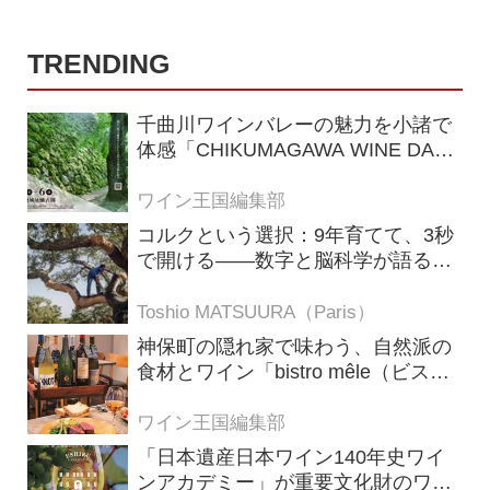
TRENDING
千曲川ワインバレーの魅力を小諸で
体感「CHIKUMAGAWA WINE DAYS
2026」9月5・6日に開催！！
ワイン王国編集部
コルクという選択：9年育てて、3秒
で開ける——数字と脳科学が語る栓
の理由
Toshio MATSUURA（Paris）
神保町の隠れ家で味わう、自然派の
食材とワイン「bistro mêle（ビスト
ロ メレ）」
ワイン王国編集部
「日本遺産日本ワイン140年史ワイ
ンアカデミー」が重要文化財のワイ