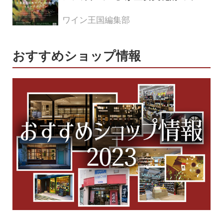
ナリー「牛久シャトー」で開講！
（2026年6月28日応募締め切り）
ワイン王国編集部
おすすめショップ情報