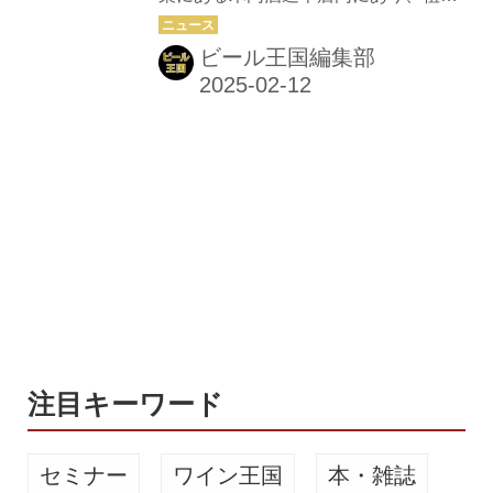
競演
である日本酒造りを見守り続けてき
た“母屋”をリノベーションし、そこで
ビール王国編集部
日本酒を中心に常陸野の食材を使用し
た創作フレンチ（イノベーティブフレ
ンチ）のペアリングを提供する。
注目キーワード
セミナー
ワイン王国
本・雑誌