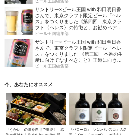
ビール王国編集部
サントリー×ビール王国 with 和田明日香
さんで、東京クラフト限定ビール「ヘレ
ス」をつくりました《第四回 東京クラ
フト〈ヘレス〉の特徴と、お勧めペアリ
ング》
ビール王国編集部
サントリー×ビール王国 with 和田明日香
さんで、東京クラフト限定ビール「ヘレ
ス」をつくりました 《第三回 本番の生
産に向けてなすべきこと》王道に向き合
うという挑戦
ビール王国編集部
今、あなたにオススメ
「うかい」の味を自宅で堪能！ 感
『バローロ』『バルバレスコ』の名
謝の気持ちを込めた旬のお持ち帰り
手「ピオ・チェーザレ」が注力し