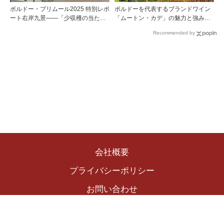
ボルドー・プリムール2025 特別レポ
ボルドーを代表するブランドワイン
ート右岸九景――「少収穫の当たり
「ムートン・カデ」の魅力と強みを
年」を巡る旅 前編ポムロール／サ
探る
Recommended by
ンテミリオン 有力9シャトー訪問記
会社概要
プライバシーポリシー
お問い合わせ
Copyright © 2024 The Winekingdom Publishing Inc.