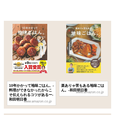
10年かかって地味ごはん。-
楽ありゃ苦もある地味ごは
料理ができなかったからこ
ん。-和田明日香
www.amazon.co.jp
そ伝えられるコツがあるー-
和田明日香
www.amazon.co.jp