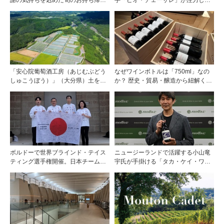
料理
た“シングル・ヴィンヤード（単一
畑）”シリーズ！
「安心院葡萄酒工房（あじむぶどう
なぜワインボトルは「750ml」なの
しゅこうぼう）」（大分県）土を作
か？ 歴史・貿易・醸造から紐解く4
り、ブドウに向き合い―畑の進化が
つの仮説
ワインに実を結ぶ
ボルドーで世界ブラインド・テイス
ニュージーランドで活躍する小山竜
ティング選手権開催。日本チームが4
宇氏が手掛ける「タカ・ケイ・ワイ
位入賞！
ンズ」の取り扱いをモトックスが開
始