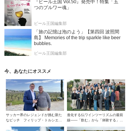
『ビール王国 Vol.50』発売中！特集「五
つのブルワー魂」
ビール王国編集部
「旅の記憶は泡のよう」【第四回 波照間
島】 Memories of the trip sparkle like beer
bubbles.
ビール王国編集部
今、あなたにオススメ
サッカー界のレジェンドが挑む新た
進化する仏ワインツーリズムの最前
なピッチ フィリップ・トルシエが
線――「飲む」から「体験する」プ
描くサンテミリオンの夢
レミアム・ワインツーリズムへ ～
フランスのドメーヌグループ組織が