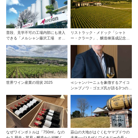
描く、五感で深掘りする次世代のテ
ロワール体験
普段、見学不可の工場内部にも潜入
リストラック・メドック「シャト
できる「メルシャン藤沢工場 オン
ー・クラーク」、醸造棟落成記念夕
ライン開放祭」を開催！
食会を開催
世界ワイン産業の現状 2025
≪シャンパーニュを象徴するアイコ
ン≫ブノワ・ゴエズ氏が語る3つのキ
ュヴェに宿る思想
なぜワインボトルは「750ml」なの
蒜山の大地がはぐくむヤマブドウの
か？ 歴史・貿易・醸造から紐解く4
未来──ひるぜんワイナリー会長・植