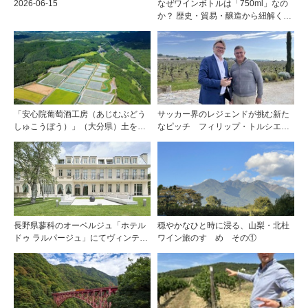
2026-06-15
なぜワインボトルは「750ml」なの
か？ 歴史・貿易・醸造から紐解く4
つの仮説
「安心院葡萄酒工房（あじむぶどう
サッカー界のレジェンドが挑む新た
しゅこうぼう）」（大分県）土を作
なピッチ フィリップ・トルシエが
り、ブドウに向き合い―畑の進化が
描くサンテミリオンの夢
ワインに実を結ぶ
長野県蓼科のオーベルジュ「ホテル
穏やかなひと時に浸る、山梨・北杜
ドゥ ラルパージュ」にてヴィンテー
ワイン旅のすゝめ その①
ジワインと美食のイベントを開催。
『シャトー・ペトリュス 1976年』ほ
か計7アイテムのワインペアリング