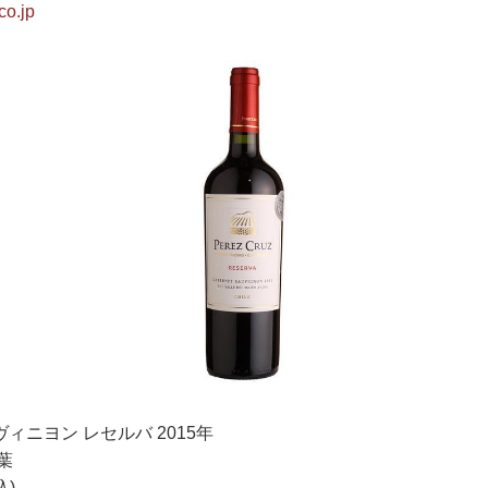
co.jp
ィニヨン レセルバ 2015年
葉
込)