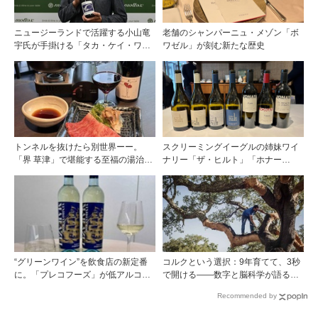
ニュージーランドで活躍する小山竜
老舗のシャンパーニュ・メゾン「ボ
宇氏が手掛ける「タカ・ケイ・ワイ
ワゼル」が刻む新たな歴史
ンズ」の取り扱いをモトックスが開
始
トンネルを抜けたら別世界ーー。
スクリーミングイーグルの姉妹ワイ
「界 草津」で堪能する至福の湯治と
ナリー「ザ・ヒルト」「ホナー
上州美食
タ」。植物や虫を愛し土壌を探求す
るマット・デニス氏が造る、畑のテ
ロワールを反映した透明感のあるワ
イン
“グリーンワイン”を飲食店の新定番
コルクという選択：9年育てて、3秒
に。「プレコフーズ」が低アルコー
で開ける——数字と脳科学が語る栓
ルのポルトガル産ワインをPB展開
の理由
Recommended by