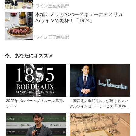
ワイン王国編集部
本場アメリカのバーベキューにアメリカ
のワインで乾杯！「1924」
ワイン王国編集部
今、あなたにオススメ
2025年ボルドー・プリムール収穫レ
「関西電力送配電㈱」が届けるレン
ポート
タルワインセラーサービス「La cave
Takarazuka」を三ツ星レストランシ
ェフソムリエの塚元 晃氏が初訪問！