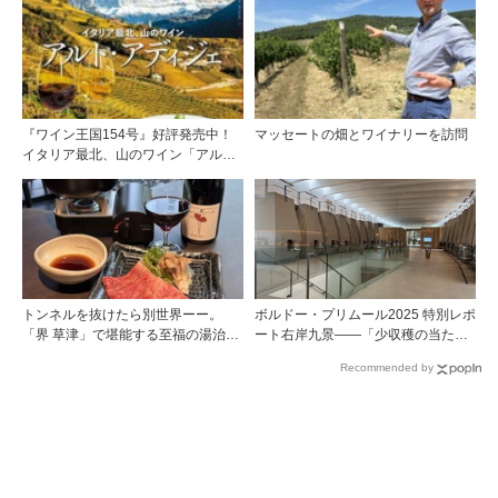
イン）
『ワイン王国154号』好評発売中！
マッセートの畑とワイナリーを訪問
イタリア最北、山のワイン「アル
ト・アディジェ」第一特集「ソムリ
エが偏愛するシャンパーニュ」第二
特集「この夏の主役！ ナチュラルな
ロゼワイン」
トンネルを抜けたら別世界ーー。
ボルドー・プリムール2025 特別レポ
「界 草津」で堪能する至福の湯治と
ート右岸九景――「少収穫の当たり
上州美食
年」を巡る旅 前編ポムロール／サ
Recommended by
ンテミリオン 有力9シャトー訪問記