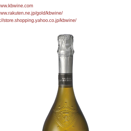
/www.kbwine.com
/www.rakuten.ne.jp/gold/kbwine/
p://store.shopping.yahoo.co.jp/kbwine/