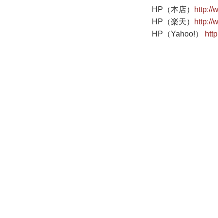
HP（本店）
http:/
HP（楽天）
http:/
HP（Yahoo!）
htt