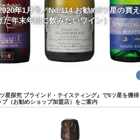
020年1月号／No.114 お勧め5ツ星の買え
けた年末年始に飲みたいワイン）
7
国編集部
5ツ星
5ツ星探究 ブラインド・テイスティング』で5ツ星を獲
ップ（お勧めショップ加盟店）をご案内