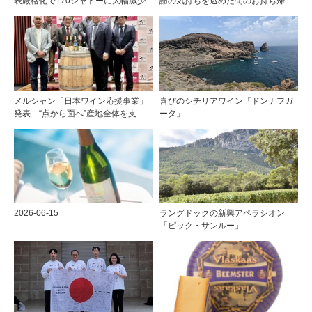
表厳格化で170シャトーに大幅減少
謝の気持ちを込めた旬のお持ち帰り
料理
メルシャン「日本ワイン応援事業」
喜びのシチリアワイン「ドンナフガ
発表 “点から面へ”産地全体を支え
ータ」
る新たな挑戦
2026-06-15
ラングドックの新興アペラシオン
「ピック・サンルー」