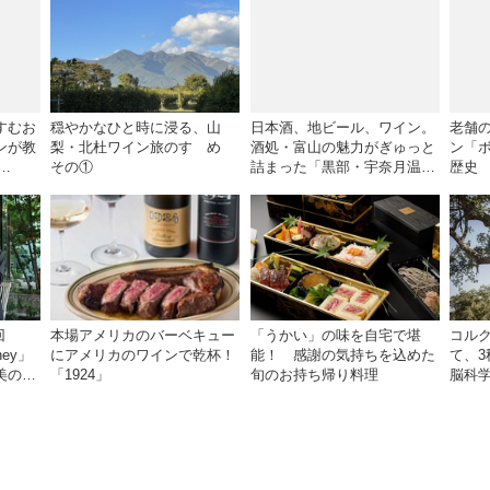
すむお
穏やかなひと時に浸る、山
日本酒、地ビール、ワイン。
老舗
ンが教
梨・北杜ワイン旅のすゝめ
酒処・富山の魅力がぎゅっと
ン「
その①
詰まった「黒部・宇奈月温泉
歴史
ガイ
ぶらり町歩き」
回
本場アメリカのバーベキュー
「うかい」の味を自宅で堪
コル
rney」
にアメリカのワインで乾杯！
能！ 感謝の気持ちを込めた
て、
美の丘
「1924」
旬のお持ち帰り料理
脳科
フワイ
郎氏が