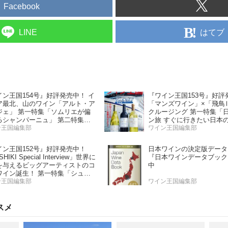
Facebook
はてブ
LINE
イン王国154号』好評発売中！ イ
『ワイン王国153号』好評
ア最北、山のワイン「アルト・ア
「マンズワイン」×「飛鳥
ジェ」 第一特集「ソムリエが偏
クルージング 第一特集「
るシャンパーニュ」 第二特集
ン旅 すぐに行きたい日本
の夏の主役！ ナチュラルなロゼ
ン王国編集部
ー」 第二特集「Bordeaux P
ワイン王国編集部
ン」
Report2025」
イン王国152号』好評発売中！
日本ワインの決定版データ
HIKI Special Interview」世界に
『日本ワインデータブック
を与えるビッグアーティストのコ
中
ワイン誕生！ 第一特集「シュワ
 と学ぶスパークリングワイン」
ン王国編集部
ワイン王国編集部
特集「カリフォルニア“軽旨”が美
い」
スメ