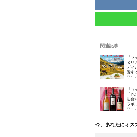
関連記事
『ワ
タリ
ディ
愛す
「こ
ワイ
ワイ
『ワ
「YOS
影響
ラボ
ッ！
ワイ
第二
味し
今、あなたにオス