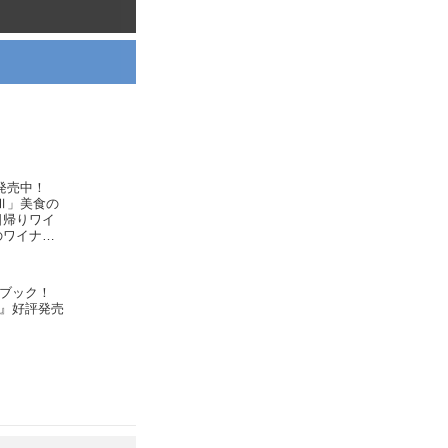
発売中！
Ⅲ」美食の
日帰りワイ
のワイナリ
rimeur
ブック！
』好評発売