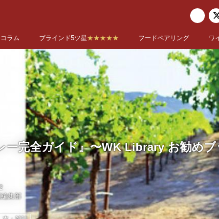
コラム
ブラインド5ツ星
★★★★★
フードペアリング
ワ
ー完全ガイド』〜WK Library お勧め
2
国編集部
本・雑誌