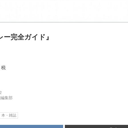
レー完全ガイド』
＋税
2
国編集部
本・雑誌