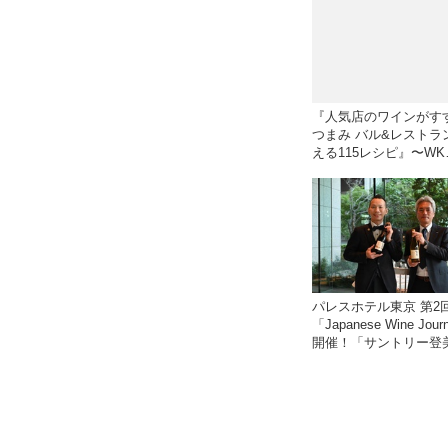
『人気店のワインがす
つまみ バル&レストラ
える115レシピ』〜WK
Library お勧めブック
ド〜
パレスホテル東京 第2
「Japanese Wine Jou
開催！「サントリー登
ワイナリー」よりチー
ンメーカー 篠田 健太
来場