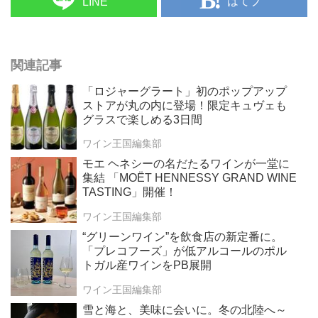
はてブ
LINE
関連記事
「ロジャーグラート」初のポップアップ
ストアが丸の内に登場！限定キュヴェも
グラスで楽しめる3日間
ワイン王国編集部
モエ ヘネシーの名だたるワインが一堂に
集結 「MOËT HENNESSY GRAND WINE
TASTING」開催！
ワイン王国編集部
“グリーンワイン”を飲食店の新定番に。
「プレコフーズ」が低アルコールのポル
トガル産ワインをPB展開
ワイン王国編集部
雪と海と、美味に会いに。冬の北陸へ～