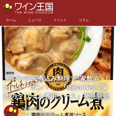
ホーム
ニュース
イベント
コラム
フレンチ風煮込み料理で“家飲み
セ・シ・ボン！ ”『肉BarDish 鶏
肉のクリーム煮用ソース』発売開始
2020-07-31
ワイン王国編集部