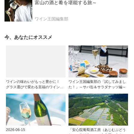
富山の酒と肴を堪能する旅～
ワイン王国編集部
今、あなたにオススメ
ワインの味わいがもっと豊かに！
ワイン王国編集部の「試してみまし
グラス選びで変わる至福のワイン時
た！」～サバ缶＆サラダナッツ編～
間
2026-06-15
「安心院葡萄酒工房（あじむぶどう