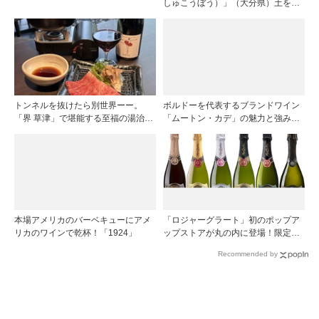
しゅこうぼう）」（大分県）土を作
り、ブドウに向き合い―畑の進化が
ワインに実を結ぶ
トンネルを抜けたら別世界ーー。
ボルドーを代表するブランドワイン
「界 草津」で堪能する至福の湯治と
「ムートン・カデ」の魅力と強みを
上州美食
探る
本場アメリカのバーベキューにアメ
「ロジャーグラート」初のポップア
リカのワインで乾杯！「1924」
ップストアが丸の内に登場！限定キ
ュヴェもグラスで楽しめる3日間
Recommended by