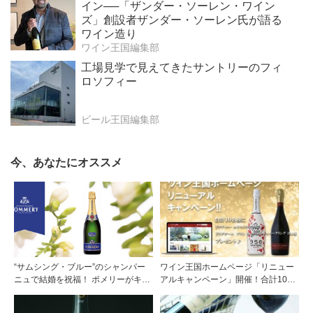
R・グッゲンハイム財団を通じてアート作
イン──「ザンダー・ソーレン・ワイン
品修復を支援
ズ」創設者ザンダー・ソーレン氏が語る
ワイン造り
ワイン王国編集部
工場見学で見えてきたサントリーのフィ
ロソフィー
ビール王国編集部
今、あなたにオススメ
“サムシング・ブルー”のシャンパー
ワイン王国ホームページ「リニュー
ニュで結婚を祝福！ ポメリーがキャ
アルキャンペーン」開催！合計10名
ンペーンを開始
様に『ラヴ・ユー エクストラ・ドラ
イ』『ラダチーニ ブラン ド・カベ