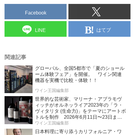
Facebook
はてブ
LINE
関連記事
グローバル、全国5都市で「夏のショール
ーム体験フェア」を開催。 ワイン関連
機器を実機で比較・体験！！
ワイン王国編集部
世界的な芸術家、マリーナ・アブラモヴ
ィッチがオルネッライア2023年の「ラ・
ヴィタリタ (生命力)」をテーマにアートボ
トルを制作 2026年6月11日〜23日ま
で、ボナムス主催のオンラインオークシ
ワイン王国編集部
ョンで販売 収益金の全額をソロモン・
日本料理に寄り添うカリフォルニア・ワ