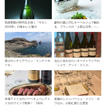
ルネ・スパークリング2018』が当た
る
気候変動の時代生き抜く『サロン
蓼科の森に佇むオーベルジュで触れ
2015年』の味わいと魅力
る、フランスの「上質な日常」――
ホテル ドゥ ラルパージュ――
喜びのシチリアワイン「ドンナフガ
点心と合わせたいオーストラリアの
ータ」
「ショウ・アンド・スミス」
本場アメリカのバーベキューにアメ
老舗のシャンパーニュ・メゾン「ボ
リカのワインで乾杯！「1924」
ワゼル」が刻む新たな歴史