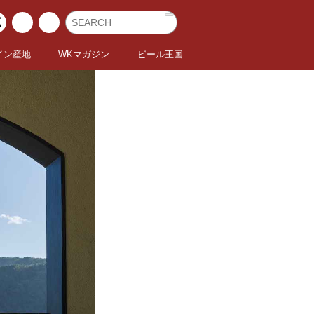
イン産地
WKマガジン
ビール王国