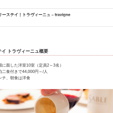
ステイ｜トラヴィーニュ – travigne
テイ トラヴィーニュ概要
に面した洋室10室（定員2～3名）
食付きで44,000円～/人
ンチ、朝食は洋食