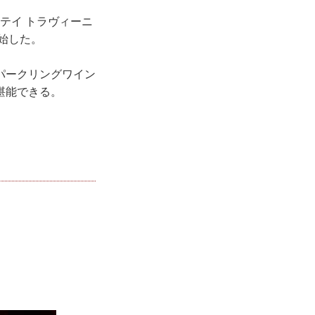
ステイ トラヴィーニ
始した。
パークリングワイン
堪能できる。