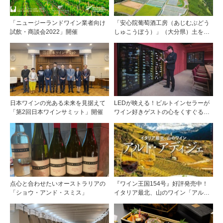
「ニュージーランドワイン業者向け
「安心院葡萄酒工房（あじむぶどう
試飲・商談会2022」開催
しゅこうぼう）」（大分県）土を作
り、ブドウに向き合い―畑の進化が
ワインに実を結ぶ
日本ワインの光ある未来を見据えて
LEDが映える！ビルトインセラーが
「第2回日本ワインサミット」開催
ワイン好きゲストの心をくすぐる
『Brilliant（ブリリアント）』
点心と合わせたいオーストラリアの
『ワイン王国154号』好評発売中！
「ショウ・アンド・スミス」
イタリア最北、山のワイン「アル
ト・アディジェ」第一特集「ソムリ
エが偏愛するシャンパーニュ」第二
特集「この夏の主役！ ナチュラルな