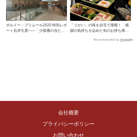
ロゼワイン」
ボルドー・プリムール2025 特別レポ
「うかい」の味を自宅で堪能！ 感
ート右岸九景――「少収穫の当たり
謝の気持ちを込めた旬のお持ち帰り
年」を巡る旅 後編ポムロール／サ
料理
Recommended by
ンテミリオン 有力9シャトー訪問記
会社概要
プライバシーポリシー
お問い合わせ