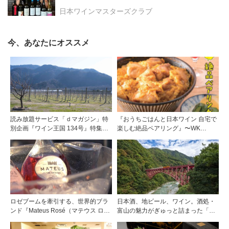
日本ワインマスターズクラブ
今、あなたにオススメ
読み放題サービス「ｄマガジン」特
『おうちごはんと日本ワイン 自宅で
別企画『ワイン王国 134号』特集
楽しむ絶品ペアリング』〜WK
「日本ワイン旅」お土産編！ 第1
Library お勧めブックガイド〜
弾・新潟、長野
ロゼブームを牽引する、世界的ブラ
日本酒、地ビール、ワイン。酒処・
ンド『Mateus Rosé（マテウス ロ
富山の魅力がぎゅっと詰まった「黒
ゼ』その美味しさの秘密
部・宇奈月温泉 ぶらり町歩き」