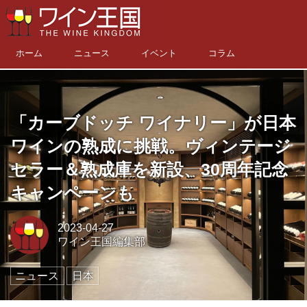
ホーム
ニュース
イベント
コラム
「カーブドッチ ワイナリー」が日本
ワインの熟成に挑戦。ヴィンテージ
セラー＆熟成庫を新設、30周年記念
キャンペーンも
2023-04-27
ワイン王国編集部
ニュース
日本