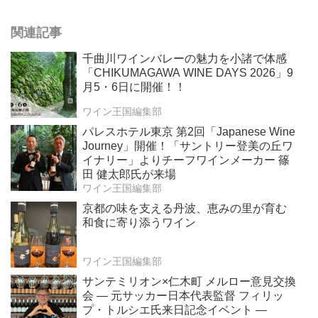
関連記事
千曲川ワインバレーの魅力を小諸で体感
「CHIKUMAGAWA WINE DAYS 2026」9
月5・6日に開催！！
ワイン王国編集部
パレスホテル東京 第2回「Japanese Wine
Journey」開催！「サントリー登美の丘ワ
イナリー」よりチーフワインメーカー 篠
田 健太郎氏が来場
ワイン王国編集部
京都の味を支える丹波、恵みの里が育む
和食に寄り添うワイン
ワイン王国編集部
サンテミリオン×仁木町 メルロー意見交換
会 ― 元サッカー日本代表監督 フィリッ
プ・トルシエ氏来日記念イベント ―