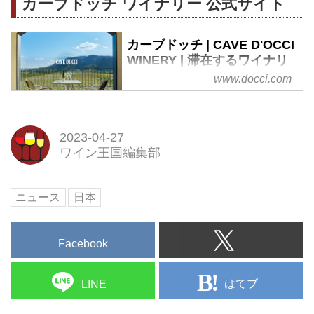
カーブドッチ ワイナリー 公式サイト
カーブドッチ | CAVE D'OCCI
WINERY | 滞在するワイナリ
ー
www.docci.com
新潟市の南西部、日本海に沿って
のびやかに横たわる角田山の麓、
広大なぶどう畑に囲まれた一帯に
2023-04-27
カーブドッチはあります。訪れた
ワイン王国編集部
人がワイン造りの現場に触れ、ワ
インや料理を愉しみ、豊かな時間
を過ごしていただける空間やサー
ニュース
日本
ビスを揃えています。
Facebook
はてブ
LINE