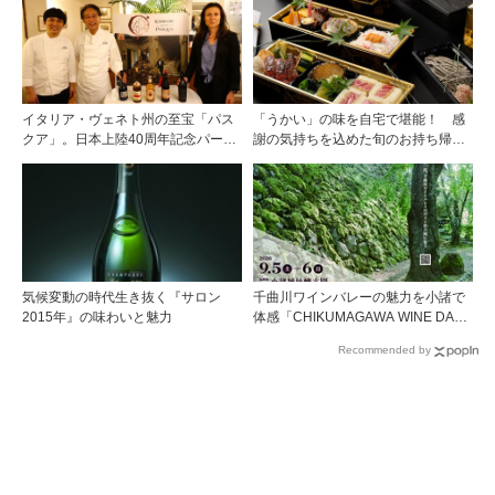
イタリア・ヴェネト州の至宝「パス
「うかい」の味を自宅で堪能！ 感
クア」。日本上陸40周年記念パーテ
謝の気持ちを込めた旬のお持ち帰り
ィーを開催
料理
気候変動の時代生き抜く『サロン
千曲川ワインバレーの魅力を小諸で
2015年』の味わいと魅力
体感「CHIKUMAGAWA WINE DAYS
2026」9月5・6日に開催！！
Recommended by