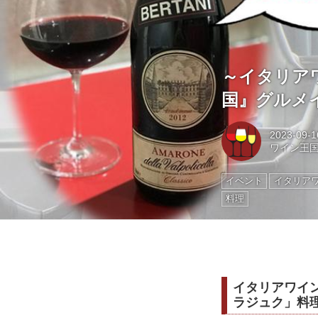
～イタリア
国』グルメイ
2023-09-1
ワイン王
イベント
イタリア
料理
イタリアワイ
ラジュク」料