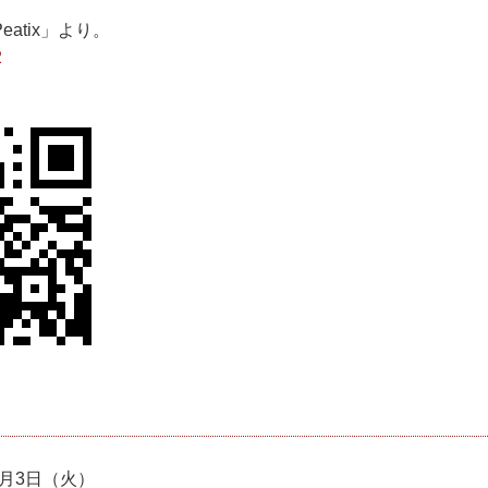
atix」より。
2
0月3日（火）