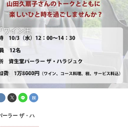
『ワイン王
ターニ
アマローネ
ーラー ザ・ハ