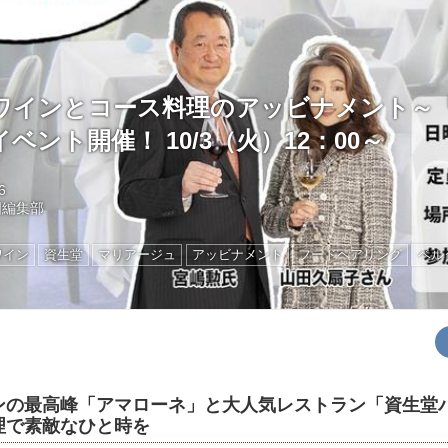
ワインとコース料理のアッビナメント～
ベント開催！ 10/3（火）12：00～
6
国編集部
ワイン
資生堂
マリアージュ
アッビナメント
フードペアリング
ベル
ンの最高峰「アマローネ」と大人気レストラン「資生堂パ
理で素敵なひと時を