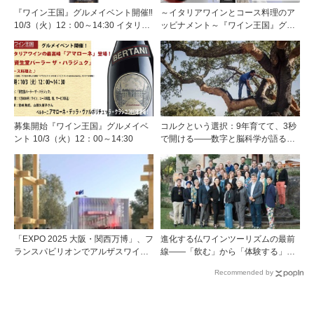
『ワイン王国』グルメイベント開催‼
～イタリアワインとコース料理のア
10/3（火）12：00～14:30 イタリア
ッビナメント～『ワイン王国』グル
ワインの最高峰アマローネが登場！
メイベント開催！ 10/3（火）12：00
大人気店「資生堂パーラー ザ・ハラ
～
ジュク」のコース料理と♪
募集開始『ワイン王国』グルメイベ
コルクという選択：9年育てて、3秒
ント 10/3（火）12：00～14:30
で開ける——数字と脳科学が語る栓
の理由
「EXPO 2025 大阪・関西万博」、フ
進化する仏ワインツーリズムの最前
ランスパビリオンでアルザスワイン
線――「飲む」から「体験する」プ
の深淵な世界に触れる
レミアム・ワインツーリズムへ ～
Recommended by
フランスのドメーヌグループ組織が
描く、五感で深掘りする次世代のテ
ロワール体験