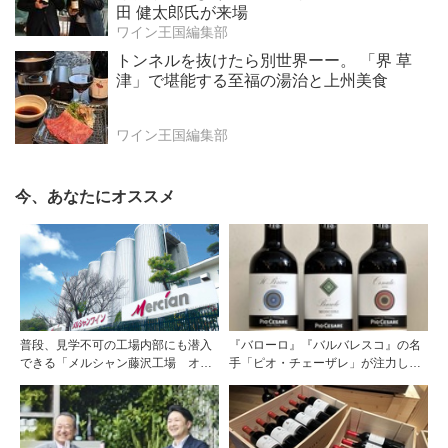
田 健太郎氏が来場
ワイン王国編集部
トンネルを抜けたら別世界ーー。 「界 草
津」で堪能する至福の湯治と上州美食
ワイン王国編集部
今、あなたにオススメ
普段、見学不可の工場内部にも潜入
『バローロ』『バルバレスコ』の名
できる「メルシャン藤沢工場 オン
手「ピオ・チェーザレ」が注力し
ライン開放祭」を開催！
た“シングル・ヴィンヤード（単一
畑）”シリーズ！