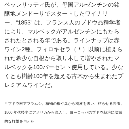
ペッレリッティ氏が、母国アルゼンチンの銘
醸地メンドーサでスタートしたワイナリ
ー。“1853” は、フランス人のブドウ品種学者
により、マルベックがアルゼンチンにもたら
されたとされる年である。ラインナップは赤
ワイン2種。フィロキセラ（＊）以前に植えら
れた希少な自根から取り木して増やされたマ
ルベックを100パーセント使用している。少な
くとも樹齢100年を超える古木から生まれたプ
レミアムワインだ。
＊ブドウ根アブラムシ。植物の根や葉から樹液を吸い、枯らせる害虫。
1800 年代後半にアメリカから流入し、ヨーロッパのブドウ栽培に壊滅
的な打撃を与えた