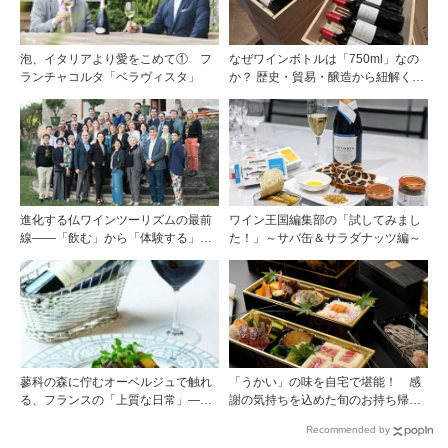
泡、イタリアより愛をこめて① フ
なぜワインボトルは「750ml」なの
ランチャコルタ「ベラヴィスタ」
か？ 歴史・貿易・醸造から紐解く4
つの仮説
進化する仏ワインツーリズムの最前
ワイン王国編集部の「試してみまし
線――「飲む」から「体験する」プ
た！」～サバ缶＆サラダナッツ編～
レミアム・ワインツーリズムへ ～
フランスのドメーヌグループ組織が
描く、五感で深掘りする次世代のテ
ロワール体験
蓼科の森に佇むオーベルジュで触れ
「うかい」の味を自宅で堪能！ 感
る、フランスの「上質な日常」――
謝の気持ちを込めた旬のお持ち帰り
ホテル ドゥ ラルパージュ――
料理
Recommended by