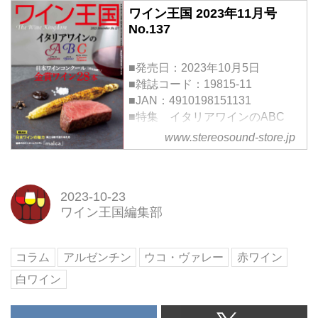
ワイン王国 2023年11月号
No.137
■発売日：2023年10月5日
■雑誌コード：19815-11
■JAN：4910198151131
■特集 イタリアワインのABC
～Amarone（アマローネ）、
www.stereosound-store.jp
Barolo（バローロ）、Chianti
Classico（キアンティ・クラッシ
コ）、ここから始める究極の30本
2023-10-23
～
ワイン王国編集部
人気のイタリアワイン、アマロー
ネ、バローロ、キアンティ・クラ
ッシコ。高貴で華やかなイメージ
コラム
アルゼンチン
ウコ・ヴァレー
赤ワイン
があり、誰もが憧れるワインで
白ワイン
す。イタリアワインを知り尽く
し、飲み尽くしたプロフェッショ
ナ...