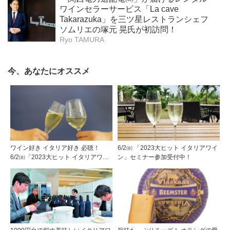
ワインセラーサービス「La cave
Takarazuka」を三ツ星レストランシェフ
ソムリエの塚元 晃氏が初訪問！
Ryo TAMURA
今、あなたにオススメ
ワイン好き イタリア好き 必聴！
6/2㈮ 「2023大ヒット イタリアワイ
6/2㈮「2023大ヒット イタリアワイ
ン」セミナー参加受付中！
ン」セミナーのご参加お待ちしてい
ます！