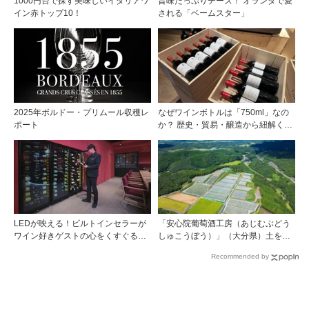
1000円台で探す美味しいイタリアワ
旨味たっぷりチーズ！ オランダで愛
イン赤トップ10！
される「ベームスター」
2025年ボルドー・プリムール収穫レ
なぜワインボトルは「750ml」なの
ポート
か？ 歴史・貿易・醸造から紐解く4
つの仮説
LEDが映える！ビルトインセラーが
「安心院葡萄酒工房（あじむぶどう
ワイン好きゲストの心をくすぐる
しゅこうぼう）」（大分県）土を作
『Brilliant（ブリリアント）』
り、ブドウに向き合い―畑の進化が
Recommended by
ワインに実を結ぶ