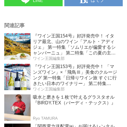
はてブ
LINE
関連記事
『ワイン王国154号』好評発売中！ イタ
リア最北、山のワイン「アルト・アディ
ジェ」 第一特集「ソムリエが偏愛するシ
ャンパーニュ」 第二特集「この夏の主
役！ ナチュラルなロゼワイン」
ワイン王国編集部
『ワイン王国153号』好評発売中！ 「マ
ンズワイン」×「飛鳥Ⅲ」美食のクルージ
ング 第一特集「日帰りワイン旅 すぐに行
きたい日本のワイナリー」 第二特集
「Bordeaux Primeur Report2025」
ワイン王国編集部
吸水と磨きを１枚で叶えるグラスタオル
『BIRDY.TEX（バーディ・テックス）』
Ryo TAMURA
「関西電力送配電㈱」が届けるレンタル