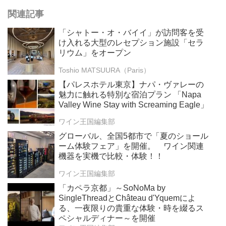
関連記事
「シャトー・オ・バイイ」が訪問客を受
け入れる大型のレセプション施設「セラ
リウム」をオープン
Toshio MATSUURA（Paris）
【パレスホテル東京】ナパ・ヴァレーの
魅力に触れる特別な宿泊プラン 「Napa
Valley Wine Stay with Screaming Eagle」
ワイン王国編集部
グローバル、全国5都市で「夏のショール
ーム体験フェア」を開催。 ワイン関連
機器を実機で比較・体験！！
ワイン王国編集部
「カペラ京都」～SoNoMa by
SingleThreadとChâteau d'Yquemによ
る、一夜限りの貴重な体験・時を綴るス
ペシャルディナー～を開催