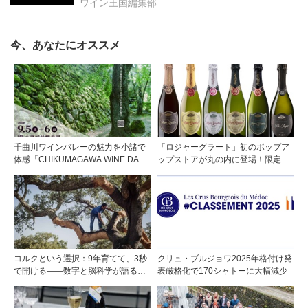
ワイン王国編集部
今、あなたにオススメ
千曲川ワインバレーの魅力を小諸で
「ロジャーグラート」初のポップア
体感「CHIKUMAGAWA WINE DAYS
ップストアが丸の内に登場！限定キ
2026」9月5・6日に開催！！
ュヴェもグラスで楽しめる3日間
コルクという選択：9年育てて、3秒
クリュ・ブルジョワ2025年格付け発
で開ける——数字と脳科学が語る栓
表厳格化で170シャトーに大幅減少
の理由