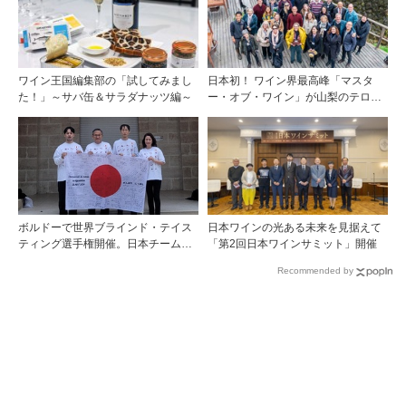
ワイン王国編集部の「試してみまし
日本初！ ワイン界最高峰「マスタ
た！」～サバ缶＆サラダナッツ編～
ー・オブ・ワイン」が山梨のテロワ
ールを視察
ボルドーで世界ブラインド・テイス
日本ワインの光ある未来を見据えて
ティング選手権開催。日本チームが4
「第2回日本ワインサミット」開催
位入賞！
Recommended by