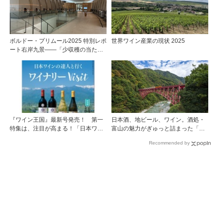
ボルドー・プリムール2025 特別レポ
世界ワイン産業の現状 2025
ート右岸九景――「少収穫の当たり
年」を巡る旅 前編ポムロール／サ
ンテミリオン 有力9シャトー訪問記
『ワイン王国』最新号発売！ 第一
日本酒、地ビール、ワイン。酒処・
特集は、注目が高まる！「日本ワイ
富山の魅力がぎゅっと詰まった「黒
ンの達人と行くワイナリーVisit」で
部・宇奈月温泉 ぶらり町歩き」
Recommended by
す