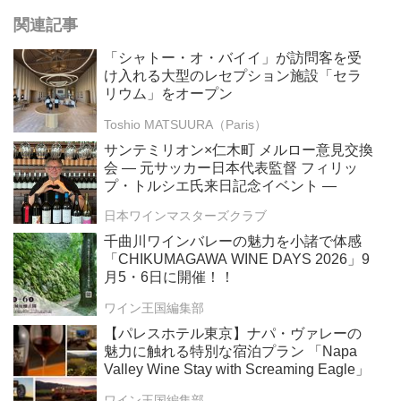
関連記事
「シャトー・オ・バイイ」が訪問客を受
け入れる大型のレセプション施設「セラ
リウム」をオープン
Toshio MATSUURA（Paris）
サンテミリオン×仁木町 メルロー意見交換
会 ― 元サッカー日本代表監督 フィリッ
プ・トルシエ氏来日記念イベント ―
日本ワインマスターズクラブ
千曲川ワインバレーの魅力を小諸で体感
「CHIKUMAGAWA WINE DAYS 2026」9
月5・6日に開催！！
ワイン王国編集部
【パレスホテル東京】ナパ・ヴァレーの
魅力に触れる特別な宿泊プラン 「Napa
Valley Wine Stay with Screaming Eagle」
ワイン王国編集部