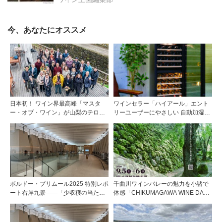
今、あなたにオススメ
日本初！ ワイン界最高峰「マスタ
ワインセラー「ハイアール」エント
ー・オブ・ワイン」が山梨のテロワ
リーユーザーにやさしい 自動加湿機
ールを視察
能付き2 温度帯セラー
ボルドー・プリムール2025 特別レポ
千曲川ワインバレーの魅力を小諸で
ート右岸九景――「少収穫の当たり
体感「CHIKUMAGAWA WINE DAYS
年」を巡る旅 後編ポムロール／サ
2026」9月5・6日に開催！！
ンテミリオン 有力9シャトー訪問記