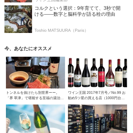
コルクという選択：9年育てて、3秒で開
ける——数字と脳科学が語る栓の理由
Toshio MATSUURA（Paris）
今、あなたにオススメ
トンネルを抜けたら別世界ーー。
ワイン王国 2017年7月号／No.99 お
「界 草津」で堪能する至福の湯治と
勧め5ツ星の買える店（1000円台で
上州美食
見つけた冷やして美味しい赤ワイ
ン）