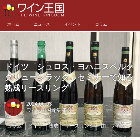
ホーム
ニュース
イベント
コラム
ドイツ「シュロス・ヨハニスベルク
グリューンラック」セミナーで知る
熟成リースリング
2024-06-03
ワイン王国編集部
コラム
ドイツ
熟成
リースリング
甘口ワイン