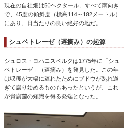
現在の自社畑は50ヘクタール。すべて南向き
で、45度の傾斜度（標高114～182メートル）
にあり、日当たりの良い絶好の地だ。
シュペトレーゼ（遅摘み）の起源
シュロス・ヨハニスベルクは1775年に「シュ
ペトレーゼ」（遅摘み）を発見した。この年
は収穫が大幅に遅れたためにブドウが熟れ過
ぎて腐り始めるものもあったというが、これ
が貴腐菌の知識を得る発端となった。