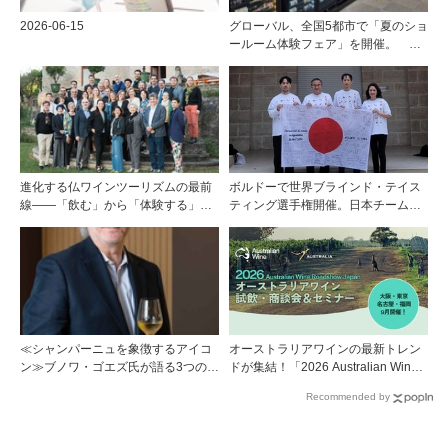
2026-06-15
グローバル、全国5都市で「夏のショ
ールーム体験フェア」を開催。 ワ
イン関連機器を実機で比較・体
験！！
進化する仏ワインツーリズムの最前
ボルドーで世界ブラインド・テイス
線――「飲む」から「体験する」プ
ティング選手権開催。日本チームが4
レミアム・ワインツーリズムへ ～
位入賞！
フランスのドメーヌグループ組織が
描く、五感で深掘りする次世代のテ
ロワール体験
≪シャンパーニュを象徴するアイコ
オーストラリアワインの最新トレン
ン≫ブノワ・ゴエズ氏が語る3つのキ
ドが集結！「2026 Australian Wine
ュヴェに宿る思想
Roadshow Japan」9月に全国4都市
Recommended by
で開催