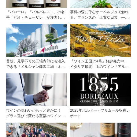
『バローロ』『バルバレスコ』の名
蓼科の森に佇むオーベルジュで触れ
手「ピオ・チェーザレ」が注力し
る、フランスの「上質な日常」――
た“シングル・ヴィンヤード（単一
ホテル ドゥ ラルパージュ――
畑）”シリーズ！
普段、見学不可の工場内部にも潜入
『ワイン王国154号』好評発売中！
できる「メルシャン藤沢工場 オン
イタリア最北、山のワイン「アル
ライン開放祭」を開催！
ト・アディジェ」第一特集「ソムリ
エが偏愛するシャンパーニュ」第二
特集「この夏の主役！ ナチュラルな
ロゼワイン」
ワインの味わいがもっと豊かに！
2025年ボルドー・プリムール収穫レ
グラス選びで変わる至福のワイン時
ポート
間