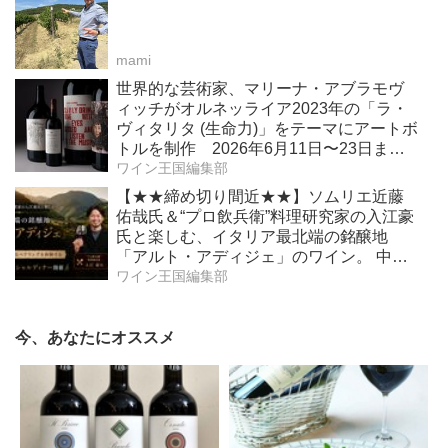
mami
世界的な芸術家、マリーナ・アブラモヴ
ィッチがオルネッライア2023年の「ラ・
ヴィタリタ (生命力)」をテーマにアートボ
トルを制作 2026年6月11日〜23日ま
で、ボナムス主催のオンラインオークシ
ワイン王国編集部
ョンで販売 収益金の全額をソロモン・
【★★締め切り間近★★】ソムリエ近藤
R・グッゲンハイム財団を通じてアート作
佑哉氏＆“プロ飲兵衛”料理研究家の入江豪
品修復を支援
氏と楽しむ、イタリア最北端の銘醸地
「アルト・アディジェ」のワイン。 中国
料理との新たなペアリングを体験する、
ワイン王国編集部
一夜限りのスペシャルディナーを2026年6
月19日（金）開催！
今、あなたにオススメ