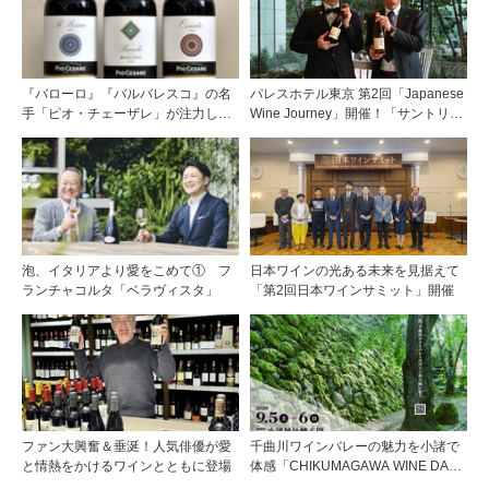
『バローロ』『バルバレスコ』の名
パレスホテル東京 第2回「Japanese
手「ピオ・チェーザレ」が注力し
Wine Journey」開催！「サントリー
た“シングル・ヴィンヤード（単一
登美の丘ワイナリー」よりチーフワ
畑）”シリーズ！
インメーカー 篠田 健太郎氏が来場
泡、イタリアより愛をこめて① フ
日本ワインの光ある未来を見据えて
ランチャコルタ「ベラヴィスタ」
「第2回日本ワインサミット」開催
ファン大興奮＆垂涎！人気俳優が愛
千曲川ワインバレーの魅力を小諸で
と情熱をかけるワインとともに登場
体感「CHIKUMAGAWA WINE DAYS
2026」9月5・6日に開催！！