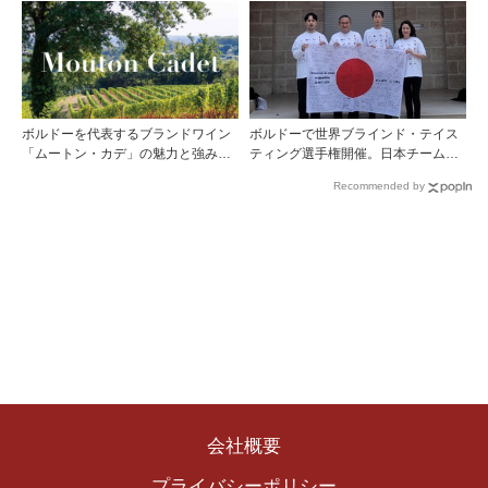
ボルドーを代表するブランドワイン
ボルドーで世界ブラインド・テイス
「ムートン・カデ」の魅力と強みを
ティング選手権開催。日本チームが4
探る
位入賞！
Recommended by
会社概要
プライバシーポリシー