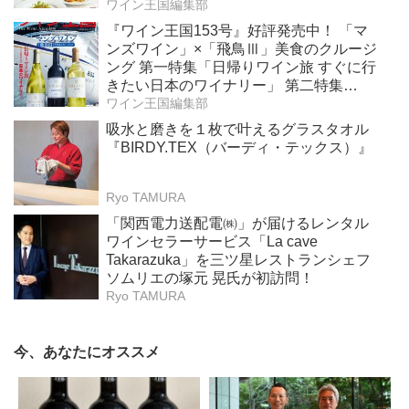
役！ ナチュラルなロゼワイン」
ワイン王国編集部
『ワイン王国153号』好評発売中！ 「マ
ンズワイン」×「飛鳥Ⅲ」美食のクルージ
ング 第一特集「日帰りワイン旅 すぐに行
きたい日本のワイナリー」 第二特集
「Bordeaux Primeur Report2025」
ワイン王国編集部
吸水と磨きを１枚で叶えるグラスタオル
『BIRDY.TEX（バーディ・テックス）』
Ryo TAMURA
「関西電力送配電㈱」が届けるレンタル
ワインセラーサービス「La cave
Takarazuka」を三ツ星レストランシェフ
ソムリエの塚元 晃氏が初訪問！
Ryo TAMURA
今、あなたにオススメ