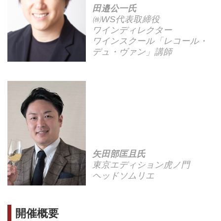
田邉公一氏
㈱WS代表取締役
ワインディレクター
ワインスクール「レコール・
デュ・ヴァン」講師
矢田部匡且氏
東京エディション虎ノ門
ヘッドソムリエ
開催概要