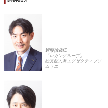
近藤佑哉氏
「レカングループ」
総支配人兼エグゼクティブソ
ムリエ