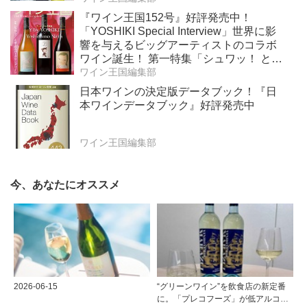
『ワイン王国152号』好評発売中！
「YOSHIKI Special Interview」世界に影
響を与えるビッグアーティストのコラボ
ワイン誕生！ 第一特集「シュワッ！ と学
ぶスパークリングワイン」 第二特集「カ
ワイン王国編集部
リフォルニア“軽旨”が美味しい」
日本ワインの決定版データブック！『日
本ワインデータブック』好評発売中
ワイン王国編集部
今、あなたにオススメ
2026-06-15
“グリーンワイン”を飲食店の新定番
に。「プレコフーズ」が低アルコー