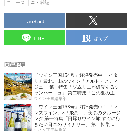
ニュース
本・雑誌
Facebook
はてブ
LINE
関連記事
『ワイン王国154号』好評発売中！ イタ
リア最北、山のワイン「アルト・アディ
ジェ」 第一特集「ソムリエが偏愛するシ
ャンパーニュ」 第二特集「この夏の主
役！ ナチュラルなロゼワイン」
ワイン王国編集部
『ワイン王国153号』好評発売中！ 「マ
ンズワイン」×「飛鳥Ⅲ」美食のクルージ
ング 第一特集「日帰りワイン旅 すぐに行
きたい日本のワイナリー」 第二特集
「Bordeaux Primeur Report2025」
ワイン王国編集部