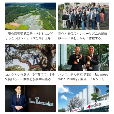
ルのポルトガル産ワインをPB展開
「安心院葡萄酒工房（あじむぶどう
進化する仏ワインツーリズムの最前
しゅこうぼう）」（大分県）土を作
線――「飲む」から「体験する」プ
り、ブドウに向き合い―畑の進化が
レミアム・ワインツーリズムへ ～
ワインに実を結ぶ
フランスのドメーヌグループ組織が
描く、五感で深掘りする次世代のテ
ロワール体験
コルクという選択：9年育てて、3秒
パレスホテル東京 第2回「Japanese
で開ける——数字と脳科学が語る栓
Wine Journey」開催！「サントリー
の理由
登美の丘ワイナリー」よりチーフワ
インメーカー 篠田 健太郎氏が来場