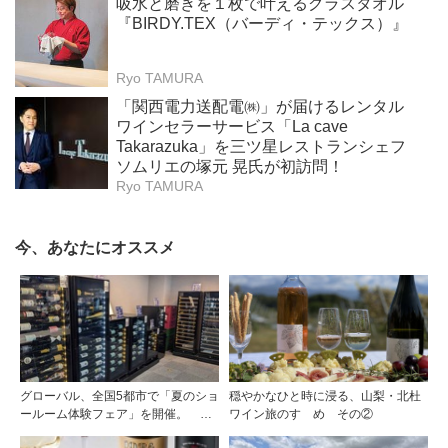
吸水と磨きを１枚で叶えるグラスタオル
『BIRDY.TEX（バーディ・テックス）』
Ryo TAMURA
「関西電力送配電㈱」が届けるレンタル
ワインセラーサービス「La cave
Takarazuka」を三ツ星レストランシェフ
ソムリエの塚元 晃氏が初訪問！
Ryo TAMURA
今、あなたにオススメ
グローバル、全国5都市で「夏のショ
穏やかなひと時に浸る、山梨・北杜
ールーム体験フェア」を開催。 ワ
ワイン旅のすゝめ その②
イン関連機器を実機で比較・体