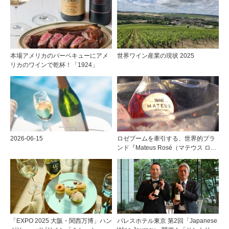
験！！
本場アメリカのバーベキューにアメ
世界ワイン産業の現状 2025
リカのワインで乾杯！「1924」
2026-06-15
ロゼブームを牽引する、世界的ブラ
ンド『Mateus Rosé（マテウス ロ
ゼ』その美味しさの秘密
「EXPO 2025 大阪・関西万博」ハン
パレスホテル東京 第2回「Japanese