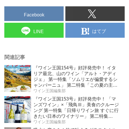
Facebook
はてブ
LINE
関連記事
『ワイン王国154号』好評発売中！ イタ
リア最北、山のワイン「アルト・アディ
ジェ」 第一特集「ソムリエが偏愛するシ
ャンパーニュ」 第二特集「この夏の主
役！ ナチュラルなロゼワイン」
ワイン王国編集部
『ワイン王国153号』好評発売中！ 「マ
ンズワイン」×「飛鳥Ⅲ」美食のクルージ
ング 第一特集「日帰りワイン旅 すぐに行
きたい日本のワイナリー」 第二特集
「Bordeaux Primeur Report2025」
ワイン王国編集部