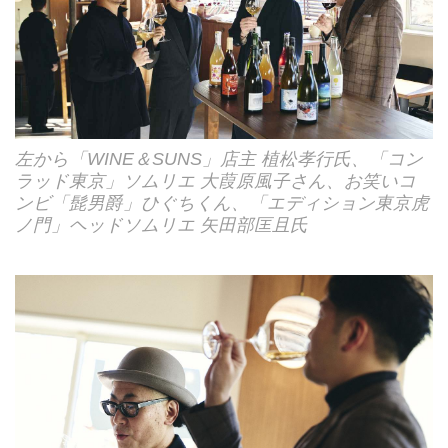
左から「WINE＆SUNS」店主 植松孝行氏、「コン
ラッド東京」ソムリエ 大葭原風子さん、お笑いコ
ンビ「髭男爵」ひぐちくん、「エディション東京虎
ノ門」ヘッドソムリエ 矢田部匡且氏