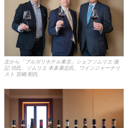
左から「ブルガリホテル東京」シェフソムリエ 後
記 功氏、ソムリエ 本多康志氏、ワインジャーナリ
スト 宮嶋 勲氏