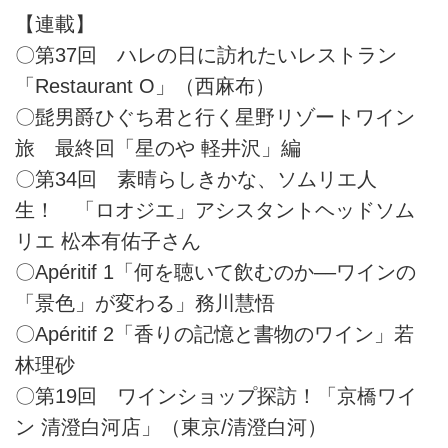
【連載】
〇第37回 ハレの日に訪れたいレストラン
「Restaurant O」（西麻布）
〇髭男爵ひぐち君と行く星野リゾートワイン
旅 最終回「星のや 軽井沢」編
〇第34回 素晴らしきかな、ソムリエ人
生！ 「ロオジエ」アシスタントヘッドソム
リエ 松本有佑子さん
〇Apéritif 1「何を聴いて飲むのか––ワインの
「景色」が変わる」務川慧悟
〇Apéritif 2「香りの記憶と書物のワイン」若
林理砂
〇第19回 ワインショップ探訪！「京橋ワイ
ン 清澄白河店」（東京/清澄白河）