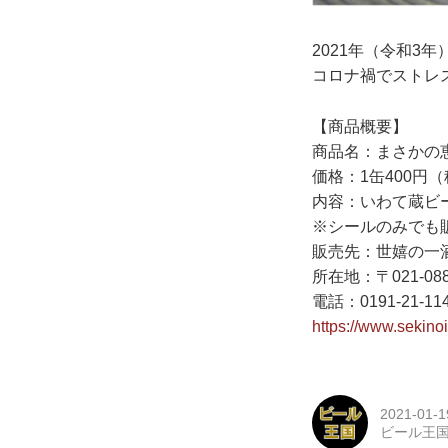
2021年（令和3
コロナ禍でストレ
【商品概要】
商品名：まさかの
価格：1缶400円（税
内容：いわて蔵ビ
※シールのみでも販
販売先：世嬉の一
所在地：〒021-0
電話：0191-21-11
https://www.sekino
2021-01-1
ビール王