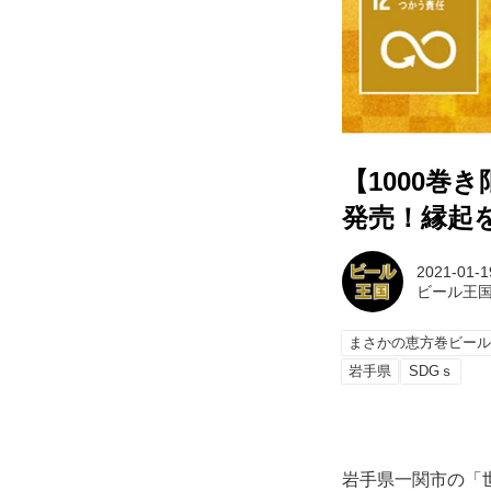
【1000
発売！縁起
2021-01-1
ビール王
まさかの恵方巻ビー
岩手県
SDGｓ
岩手県一関市の「