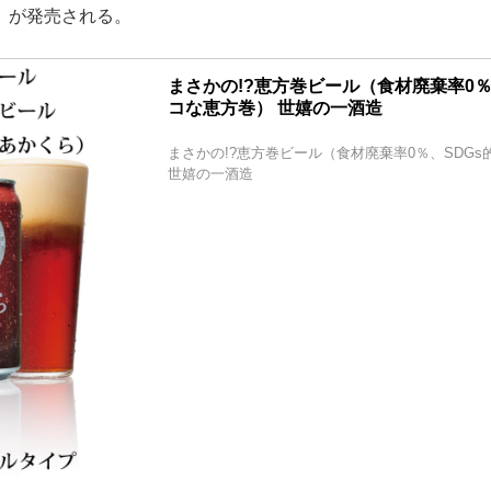
」が発売される。
まさかの!?恵方巻ビール（食材廃棄率0％
コな恵方巻） 世嬉の一酒造
まさかの!?恵方巻ビール（食材廃棄率0％、SDG
世嬉の一酒造