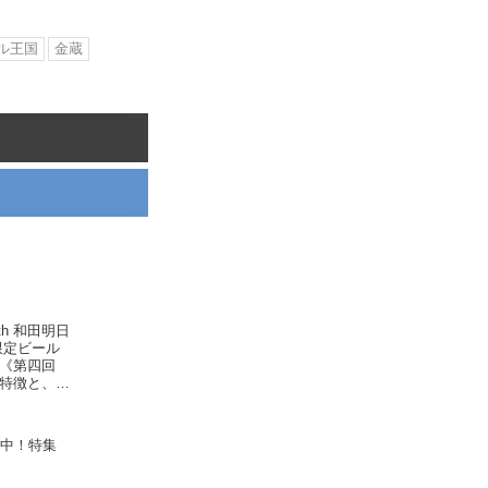
ル王国
金蔵
th 和田明日
限定ビール
た《第四回
特徴と、お
発売中！特集