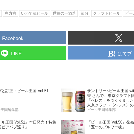
ル
恵方巻
いわて蔵ビール
世嬉の一酒造
節分
クラフトビール
ビー
Facebook
はてブ
LINE
サントリー×ビール王国 wi
と訂正：ビール王国 Vol.51
香 さんで、東京クラフト
「ヘレス」をつくりまし
東京クラフト〈ヘレス〉の
ル王国編集部
勧めペアリング》
ビール王国編集部
ル王国 Vol.51』本日発売！特集
『ビール王国 Vol.50』
国ビアパブ巡り」
「五つのブルワー魂」