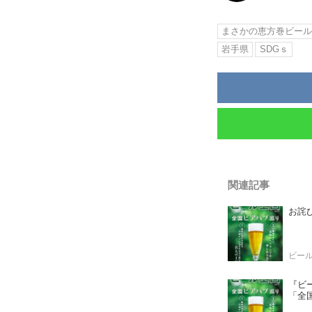
まさかの恵方巻ビー
岩手県
SDGｓ
関連記事
お詫び
ビー
『ビー
「全