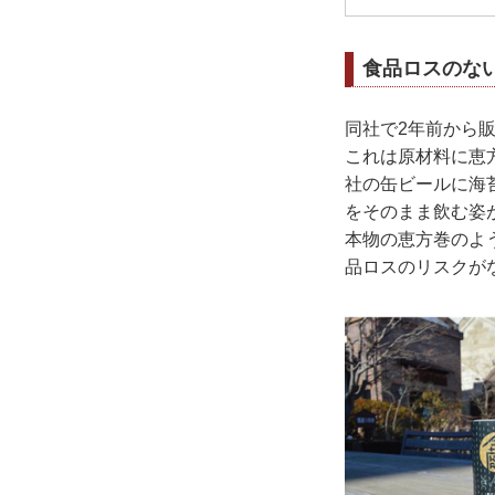
食品ロスのな
同社で2年前から
これは原材料に恵
社の缶ビールに海
をそのまま飲む姿
本物の恵方巻のよ
品ロスのリスクが