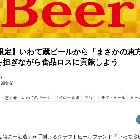
巻き限定】いわて蔵ビールから「まさかの恵
を担ぎながら食品ロスに貢献しよう
9
国編集部
ル
恵方巻
いわて蔵ビール
世嬉の一酒造
節分
クラフトビール
ビー
世嬉の一酒造」が手掛けるクラフトビールブランド「いわて蔵