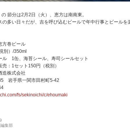
年）の 節分は2月2日（火）、恵方は南南東。
スの多い日々だが、吉を呼び込むビールで年中行事とビールを
恵方巻ビール
別）/350ml
ール 1缶、海苔シール、寿司シールセット
売：1セット150円（税別）
酒造株式会社
885 岩手県一関市田村町5-42
44
ichi.com/fs/sekinoichi/c/ehoumaki
9
国編集部