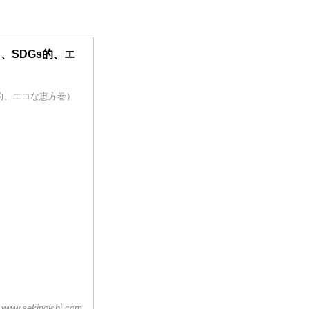
、SDGs的、エ
s的、エコな恵方巻）
www.sekinoichi.com