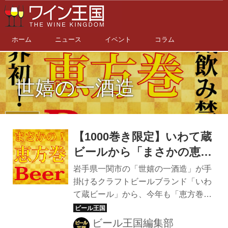
ホーム
ニュース
イベント
コラム
世嬉の一酒造
【1000巻き限定】いわて蔵
ビールから「まさかの恵方
巻ビール」発売！縁起を担
岩手県一関市の「世嬉の一酒造」が手
ぎながら食品ロスに貢献し
掛けるクラフトビールブランド「いわ
て蔵ビール」から、今年も「恵方巻ビ
よう
ール」が発売される。 まさかの!?恵方
巻ビール（食材廃棄率0％、SDGs的、
ビール王国編集部