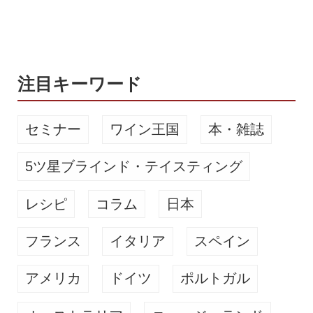
ル」の贅沢な飲み比べセットだ。 「い
わて蔵ビール」をたっぷり満喫 “新型
に負けるなセット” いわて蔵ビール 8種
飲み比べセット、4,000円（税...
注目キーワード
セミナー
ワイン王国
本・雑誌
5ツ星ブラインド・テイスティング
レシピ
コラム
日本
フランス
イタリア
スペイン
アメリカ
ドイツ
ポルトガル