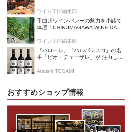
ロ メレ）」
ワイン王国編集部
千曲川ワインバレーの魅力を小諸で
体感「CHIKUMAGAWA WINE DAYS
2026」9月5・6日に開催！！
ワイン王国編集部
『バローロ』『バルバレスコ』の名
手「ピオ・チェーザレ」が 注力し
た“シングル・ヴィンヤード（単一
畑）”シリーズ！
Atsushi TOGAMI
おすすめショップ情報