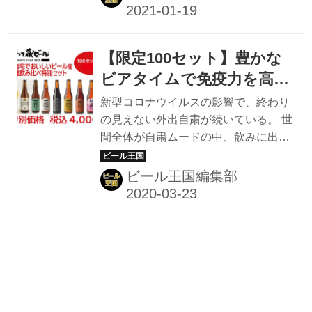
エコな恵方巻） 世嬉の一酒造 まさか
の!?恵方巻ビール（食材廃棄率0％、
SDGs的、エコな恵方巻） 世嬉の一酒
【限定100セット】豊かな
造 食品ロスのない「巻くだけ」のアイ
ディア商品 同社で2年前から販売して
ビアタイムで免疫力を高め
いる「まさかの恵方巻ビール」。 これ
よう！ お得な「いわて蔵ビ
新型コロナウイルスの影響で、終わり
は原材料に恵方巻を使ったり、恵方巻
ール」8種類飲み比べ特別
の見えない外出自粛が続いている。 世
と食べ合わせにぴったりの専用ビー
間全体が自粛ムードの中、飲みに出か
セット発売中
ル、ーーではなく、同社の缶ビールに
けづらいという人も多いのでは？ 感染
海苔と寿司を模ったオリジナルシール
予防対策で在宅勤務や自宅待機など、
ビール王国編集部
を貼って恵方巻のように見せたもの。
自宅で過ごす時間が増えたことから、
缶ビールをそのまま飲む姿が恵方...
さまざまな企業や団体が自社コンテン
ツやお得なサービスの提供を始めてい
るが、ビールメーカーからも鬱々とし
た空気を吹き飛ばすお得な商品がリリ
ースされている。 今回紹介するのは、
岩手県一関市の蔵元 世嬉の一酒造株式
会社のビールブランド「いわて蔵ビー