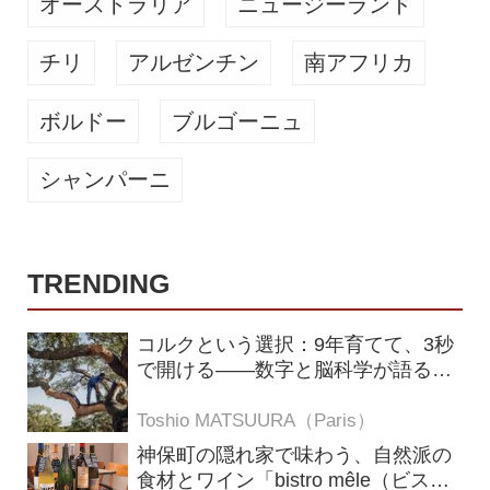
オーストラリア
ニュージーランド
チリ
アルゼンチン
南アフリカ
ボルドー
ブルゴーニュ
シャンパーニ
TRENDING
コルクという選択：9年育てて、3秒
で開ける——数字と脳科学が語る栓
の理由
Toshio MATSUURA（Paris）
神保町の隠れ家で味わう、自然派の
食材とワイン「bistro mêle（ビスト