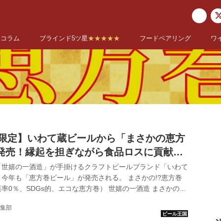
コラム
ブラインド5ツ星
★★★★★
フードペアリング
ワ
巻き限定】いわて蔵ビールから「まさかの恵方
発売！縁起を担ぎながら食品ロスに貢献し
「世嬉の一酒造」が手掛けるクラフトビールブランド「いわて
今年も「恵方巻ビール」が発売される。 まさかの!?恵方巻
率0％、SDGs的、エコな恵方巻） 世嬉の一酒造 まさかの!?
材廃棄率0％、SDGs的、エコな恵方巻） 世嬉の一酒造 食品
集部
だけ」のアイディア商品 同社で2年前から販売している「ま