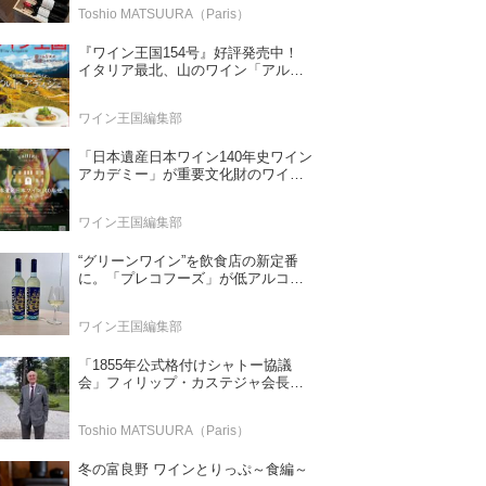
Toshio MATSUURA（Paris）
『ワイン王国154号』好評発売中！
イタリア最北、山のワイン「アル
ト・アディジェ」 第一特集「ソムリ
エが偏愛するシャンパーニュ」 第二
ワイン王国編集部
特集「この夏の主役！ ナチュラルな
ロゼワイン」
「日本遺産日本ワイン140年史ワイン
アカデミー」が重要文化財のワイナ
リー「牛久シャトー」で開講！
（2026年6月28日応募締め切り）
ワイン王国編集部
“グリーンワイン”を飲食店の新定番
に。「プレコフーズ」が低アルコー
ルのポルトガル産ワインをPB展開
ワイン王国編集部
「1855年公式格付けシャトー協議
会」フィリップ・カステジャ会長イ
ンタビュー 時間が価値を刻む——
1855年格付け、170年目の再評価
Toshio MATSUURA（Paris）
冬の富良野 ワインとりっぷ～食編～