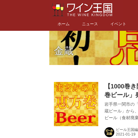
ホーム
ニュース
イベント
金蔵
【1000
巻ビール」
よう
岩手県一関市の
蔵ビール」から、
ビール（食材廃棄
恵方巻ビール（食
ビール王国編
ロスのない「巻く