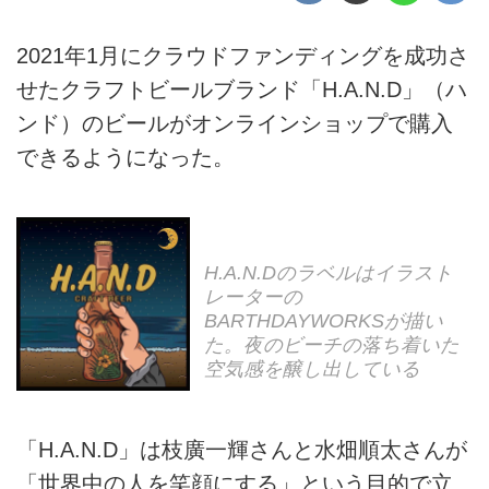
2021年1月にクラウドファンディングを成功さ
せたクラフトビールブランド「H.A.N.D」（ハ
ンド）のビールがオンラインショップで購入
できるようになった。
H.A.N.Dのラベルはイラスト
レーターの
BARTHDAYWORKSが描い
た。夜のビーチの落ち着いた
空気感を醸し出している
「H.A.N.D」は枝廣一輝さんと水畑順太さんが
「世界中の人を笑顔にする」という目的で立