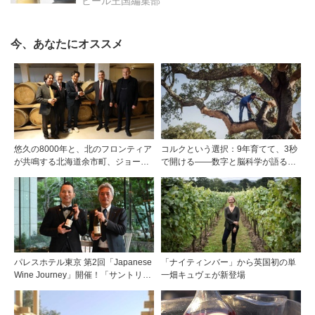
ング》
ビール王国編集部
今、あなたにオススメ
悠久の8000年と、北のフロンティア
コルクという選択：9年育てて、3秒
が共鳴する北海道余市町、ジョージ
で開ける——数字と脳科学が語る栓
ア・グルジャーニ市と友好提携を締
の理由
結
パレスホテル東京 第2回「Japanese
「ナイティンバー」から英国初の単
Wine Journey」開催！「サントリー
一畑キュヴェが新登場
登美の丘ワイナリー」よりチーフワ
インメーカー 篠田 健太郎氏が来場