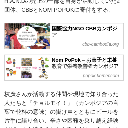
H.A.N.Dの売上の一部を自身が活動していた2
団体、CBBとNOM POPOKに寄付をする。
国際協力NGO CBBカンボジ
ア
CBBスクールから国を担う人財の
cbb-cambodia.org
輩出を。
Nom PoPok – お菓子と栄養
教育で栄養改善＠カンボジア
カンボジアの子どもたちの栄養改
popok-khmer.com
善を目指して、健康的なお菓子の
販売と栄養教育を行っています
枝廣さんが活動する仲間や現地で知り合った
人たちと「チョルモイ！」（カンボジアの言
葉で乾杯の意味）の掛け声とともにビールを
片手に語り合い、辛さや困難を乗り越え経験