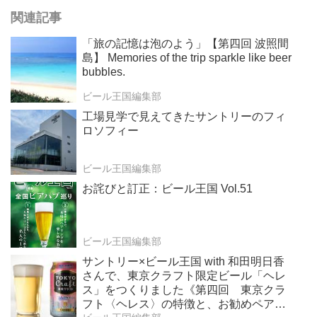
関連記事
「旅の記憶は泡のよう」【第四回 波照間
島】 Memories of the trip sparkle like beer
bubbles.
ビール王国編集部
工場見学で見えてきたサントリーのフィ
ロソフィー
ビール王国編集部
お詫びと訂正：ビール王国 Vol.51
ビール王国編集部
サントリー×ビール王国 with 和田明日香
さんで、東京クラフト限定ビール「ヘレ
ス」をつくりました《第四回 東京クラ
フト〈ヘレス〉の特徴と、お勧めペアリ