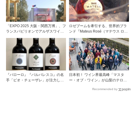
「EXPO 2025 大阪・関西万博」、フ
ロゼブームを牽引する、世界的ブラ
ランスパビリオンでアルザスワイン
ンド『Mateus Rosé（マテウス ロ
の深淵な世界に触れる
ゼ』その美味しさの秘密
『バローロ』『バルバレスコ』の名
日本初！ ワイン界最高峰「マスタ
手「ピオ・チェーザレ」が注力し
ー・オブ・ワイン」が山梨のテロワ
た“シングル・ヴィンヤード（単一
ールを視察
Recommended by
畑）”シリーズ！