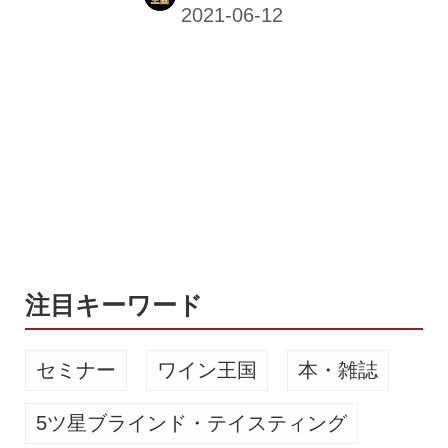
と水畑順太さんが「世界中の人を笑顔
にする」という目的で立ち上げたブラ
ンド。現在、フルーティな香りが特徴
のIPAをラインナップしており、二人
は「1日頑張った自分にご褒美とし
て、H.A.N.Dを片手にのんびりと過ご
してほしい」と語っている。 醸造は広
島県の備後福山 ブルーイング カレッ
ジ & THE BEERに委託し、現在こちら
のオンラインショップで購入できる。
年齢確認｜備後福山ブルーイングカレ
ッジ＆TH...
注目キーワード
セミナー
ワイン王国
本・雑誌
5ツ星ブラインド・テイスティング