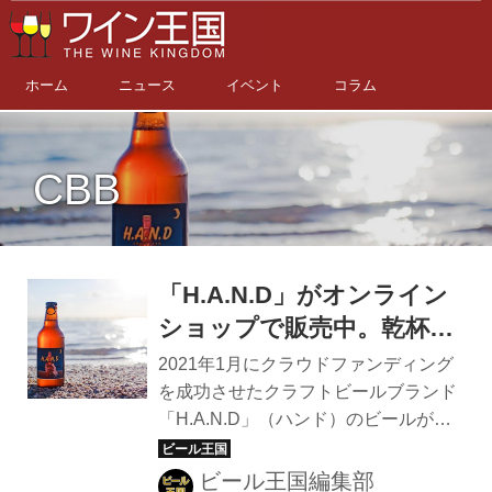
ホーム
ニュース
イベント
コラム
CBB
「H.A.N.D」がオンライン
ショップで販売中。乾杯の
輪を広げよう
2021年1月にクラウドファンディング
を成功させたクラフトビールブランド
「H.A.N.D」（ハンド）のビールがオ
ンラインショップで購入できるように
なった。 「H.A.N.D」は枝廣一輝さん
ビール王国編集部