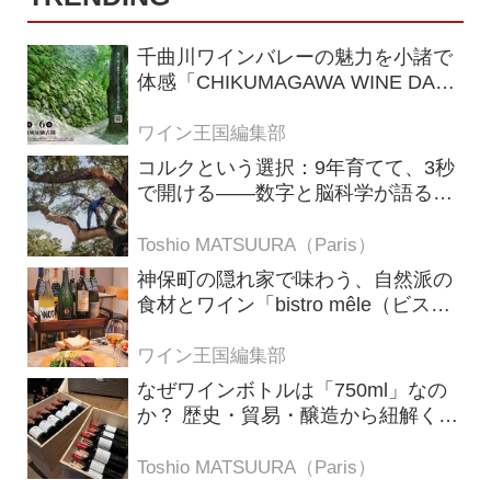
千曲川ワインバレーの魅力を小諸で
体感「CHIKUMAGAWA WINE DAYS
2026」9月5・6日に開催！！
ワイン王国編集部
コルクという選択：9年育てて、3秒
で開ける——数字と脳科学が語る栓
の理由
Toshio MATSUURA（Paris）
神保町の隠れ家で味わう、自然派の
食材とワイン「bistro mêle（ビスト
ロ メレ）」
ワイン王国編集部
なぜワインボトルは「750ml」なの
か？ 歴史・貿易・醸造から紐解く4
つの仮説
Toshio MATSUURA（Paris）