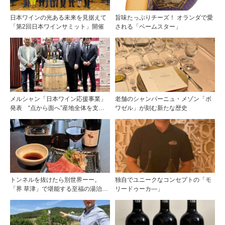
日本ワインの光ある未来を見据えて
旨味たっぷりチーズ！ オランダで愛
「第2回日本ワインサミット」開催
される「ベームスター」
メルシャン「日本ワイン応援事業」
老舗のシャンパーニュ・メゾン「ボ
発表 “点から面へ”産地全体を支え
ワゼル」が刻む新たな歴史
る新たな挑戦
トンネルを抜けたら別世界ーー。
独自でユニークなコンセプトの「モ
「界 草津」で堪能する至福の湯治と
リードゥーカ―」
上州美食