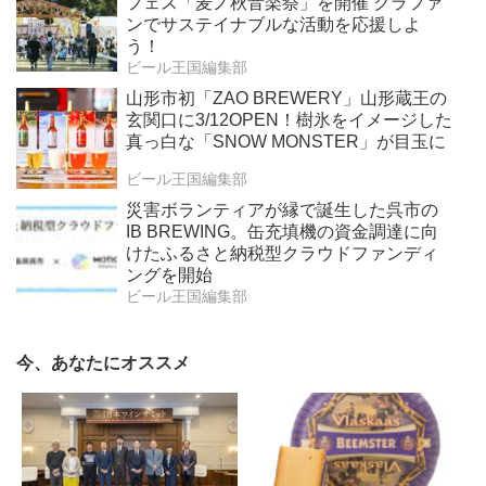
フェス「麦ノ秋音楽祭」を開催 クラファ
ンでサステイナブルな活動を応援しよ
う！
ビール王国編集部
山形市初「ZAO BREWERY」山形蔵王の
玄関口に3/12OPEN！樹氷をイメージした
真っ白な「SNOW MONSTER」が目玉に
ビール王国編集部
災害ボランティアが縁で誕生した呉市の
IB BREWING。缶充填機の資金調達に向
けたふるさと納税型クラウドファンディ
ングを開始
ビール王国編集部
今、あなたにオススメ