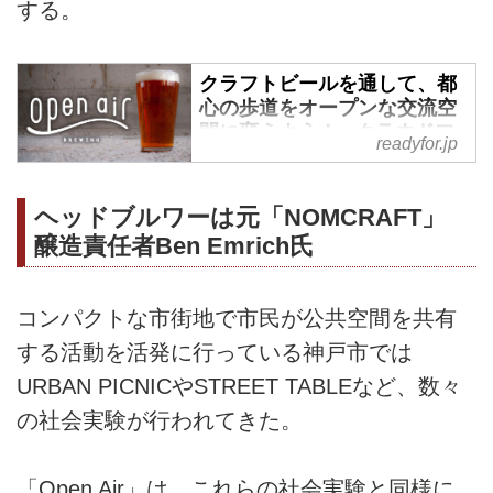
する。
クラフトビールを通して、都
心の歩道をオープンな交流空
間に変えよう！ - クラウドフ
readyfor.jp
ァンディング READYFOR
三宮中央通りの「ほこみち」制度
ヘッドブルワーは元「NOMCRAFT」
を活用したクラフトビールを路上
醸造責任者Ben Emrich氏
で楽しむ風景が、地域の活性化の
新しい公共空間の活用事例となる
ことを願っています。 - クラウド
コンパクトな市街地で市民が公共空間を共有
ファンディング READYFOR
する活動を活発に行っている神戸市では
URBAN PICNICやSTREET TABLEなど、数々
の社会実験が行われてきた。
「Open Air」は、これらの社会実験と同様に、