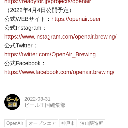
https://readyfor.jp/projects/openair
（2022年4月4日公開予定）
公式WEBサイト：
https://openair.beer
公式Instagram：
https://www.instagram.com/openair.brewing/
公式Twitter：
https://twitter.com/OpenAir_Brewing
公式Facebook：
https://www.facebook.com/openair.brewing/
2022-03-31
ビール王国編集部
OpenAir
オープンエア
神戸市
湊山醸造所