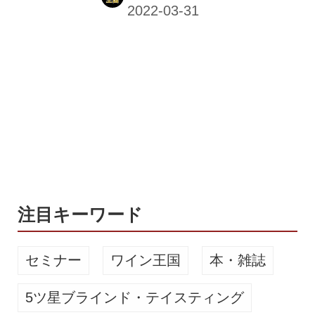
験にルーツをもち、ビールの醸造を通
してさまざまな人々がオープンに時間
や空間を共有するオルタナティブな未
来をビールを通じて実現するプロジェ
クトからスタートしている。 その
「Open Air 湊山醸造所」が、5月にオ
ープンを予定しているタップルーム
「神戸元町店」の前面歩行者空間に、
「ほこみち制度」を活用したストリー
トファニチャーを展開するためのクラ
ウドファンディングを2022年4月4日よ
り開始。定番3種と季節限定ビール...
注目キーワード
セミナー
ワイン王国
本・雑誌
5ツ星ブラインド・テイスティング