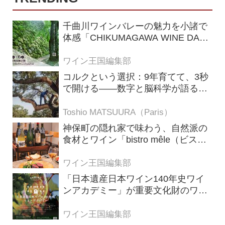
千曲川ワインバレーの魅力を小諸で
体感「CHIKUMAGAWA WINE DAYS
2026」9月5・6日に開催！！
ワイン王国編集部
コルクという選択：9年育てて、3秒
で開ける——数字と脳科学が語る栓
の理由
Toshio MATSUURA（Paris）
神保町の隠れ家で味わう、自然派の
食材とワイン「bistro mêle（ビスト
ロ メレ）」
ワイン王国編集部
「日本遺産日本ワイン140年史ワイ
ンアカデミー」が重要文化財のワイ
ナリー「牛久シャトー」で開講！
（2026年6月28日応募締め切り）
ワイン王国編集部