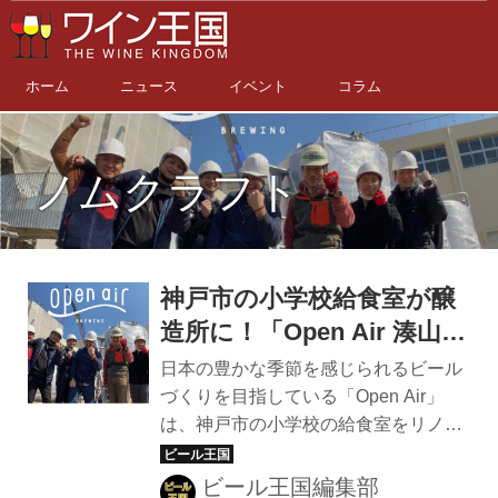
ホーム
ニュース
イベント
コラム
ノムクラフト
神戸市の小学校給食室が醸
造所に！「Open Air 湊山醸
造所」のクラウドファンデ
日本の豊かな季節を感じられるビール
ィングが4月4日からスター
づくりを目指している「Open Air」
は、神戸市の小学校の給食室をリノベ
ト
ーションした新しいブルワリー。神戸
で公共空間を市民がシェアする社会実
ビール王国編集部