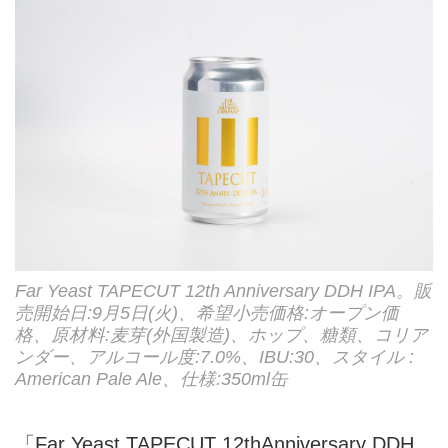
Far Yeast TAPECUT 12th Anniversary DDH IPA。販
売開始日:9月5日(火)、希望小売価格:オープン価
格、原材料:⻨芽(外国製造)、ホップ、糖類、コリア
ンダー、アルコール度:7.0%、IBU:30、スタイル :
American Pale Ale、仕様:350ml缶
「Far Yeast TAPECUT 12thAnniversary DDH