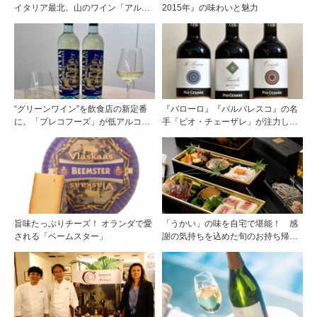
イタリア最北、山のワイン「アル
2015年』の味わいと魅力
ト・アディジェ」第一特集「ソムリ
エが偏愛するシャンパーニュ」第二
特集「この夏の主役！ ナチュラルな
ロゼワイン」
“グリーンワイン”を飲食店の新定番
『バローロ』『バルバレスコ』の名
に。「プレコフーズ」が低アルコー
手「ピオ・チェーザレ」が注力し
ルのポルトガル産ワインをPB展開
た“シングル・ヴィンヤード（単一
畑）”シリーズ！
旨味たっぷりチーズ！ オランダで愛
「うかい」の味を自宅で堪能！ 感
される「ベームスター」
謝の気持ちを込めた旬のお持ち帰り
料理