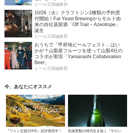
ビール王国編集部
10/26（火）クラフトジン2種類の予約受
付開始！Far Yeast Brewingからモルト由
来の自社蒸留酒「Off Trail – Azeotrope」
誕生
ビール王国編集部
おうちで「甲府地ビールフェスト」はい
かが？山梨産フルーツを使って山梨4社の
コラボが実現「Yamanashi Collaboration
Beer」
ビール王国編集部
今、あなたにオススメ
『ワイン王国154号』好評発売中！
気候変動の時代生き抜く『サロン