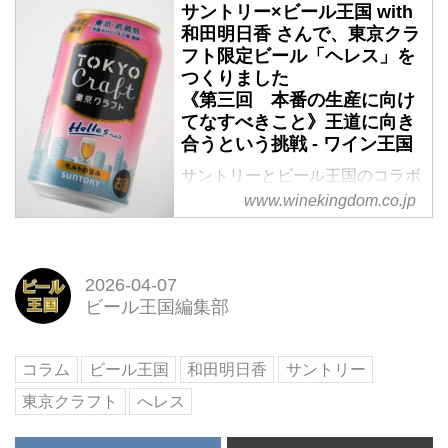
売されることになった。テーマは
サントリー×ビール王国 with
ヘレスは「食中酒としてのビー
「日本の食卓にふさわしいビー
和田明日香 さんで、東京クラ
ル」、そのひとつの答えである。
ル」だ。ゆえに料理のプロフェッ
フト限定ビール「ヘレス」を
ここでは３回にわたり開発秘話を
つくりました
ショナルとして、料理家の和田明
お届けする。
《第三回 本番の生産に向け
日香さんにもご参加いただいた。
てなすべきこと》王道に向き
何度も料理とのペアリングで試飲
合うという挑戦 - ワイン王国
を繰り返し、とことんサントリー
の開発部隊と意見を交えた。この
サントリーとビール王国のコラボ
ヘレスは「食中酒としてのビー
レーションによる東京クラフト
www.winekingdom.co.jp
ル」、そのひとつの答えである。
〈へレス〉が完成、3月17日に発
二回目となる今回は、開発中に交
売されることになった。テーマは
わした様々な会話をご紹介する。
「日本の食卓にふさわしいビー
2026-04-07
ル」だ。ゆえに料理のプロフェッ
ビール王国編集部
ショナルとして、料理家の和田明
日香さんにもご参加いただいた。
何度も料理とのペアリングで試飲
コラム
ビール王国
和田明日香
サントリー
を繰り返し、とことんサントリー
東京クラフト
へレス
の開発部隊と意見を交えた。この
ヘレスは「食中酒としてのビー