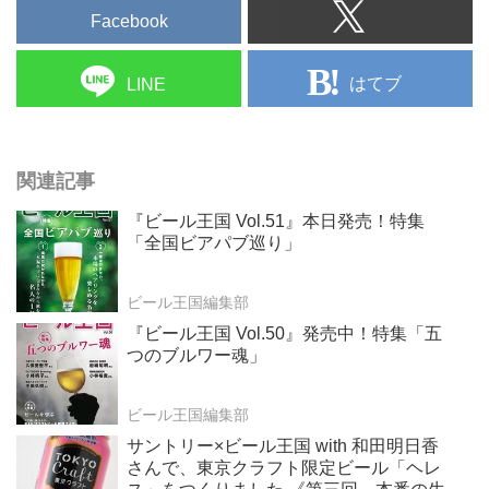
ル」、そのひとつの答えである。
Facebook
三回目となる今回は、製品化に際
し試醸から本醸造用の仕込が約
1000倍にスケールアップする過
はてブ
LINE
程で、何が変わり、...
関連記事
『ビール王国 Vol.51』本日発売！特集
「全国ビアパブ巡り」
ビール王国編集部
『ビール王国 Vol.50』発売中！特集「五
つのブルワー魂」
ビール王国編集部
サントリー×ビール王国 with 和田明日香
さんで、東京クラフト限定ビール「ヘレ