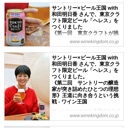
サントリー×ビール王国 with
和田明日香 さんで、東京クラ
フト限定ビール「ヘレス」を
つくりました
《第一回 東京クラフトが挑
むべきは日本のビール文化を
www.winekingdom.co.jp
次のステージに押し上げるこ
と》 - ワイン王国
サントリー×ビール王国 with
サントリーとビール王国のコラボ
和田明日香 さんで、東京クラ
レーションによる東京クラフト
フト限定ビール「ヘレス」を
〈へレス〉が完成、3月17日に発
つくりました。
売されることになった。テーマは
《第二回 サントリーの醸造
「日本の食卓にふさわしいビー
家が突き詰めたひとつの理想
ル」だ。ゆえに料理のプロフェッ
形》王道に向き合うという挑
ショナルとして、料理家の和田明
戦 - ワイン王国
日香さんにもご参加いただいた。
サントリーとビール王国のコラボ
何度も料理とのペアリングで試飲
www.winekingdom.co.jp
レーションによる東京クラフト
を繰り返し、とことんサントリー
〈へレス〉が完成、3月17日に発
の開発部隊と意見を交えた。この