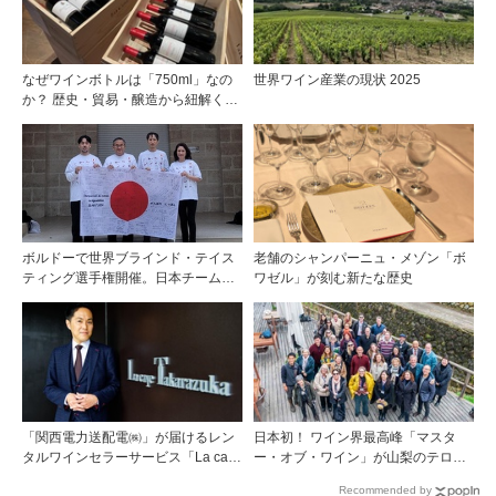
なぜワインボトルは「750ml」なの
世界ワイン産業の現状 2025
か？ 歴史・貿易・醸造から紐解く4
つの仮説
ボルドーで世界ブラインド・テイス
老舗のシャンパーニュ・メゾン「ボ
ティング選手権開催。日本チームが4
ワゼル」が刻む新たな歴史
位入賞！
「関西電力送配電㈱」が届けるレン
日本初！ ワイン界最高峰「マスタ
タルワインセラーサービス「La cave
ー・オブ・ワイン」が山梨のテロワ
Takarazuka」を三ツ星レストランシ
ールを視察
Recommended by