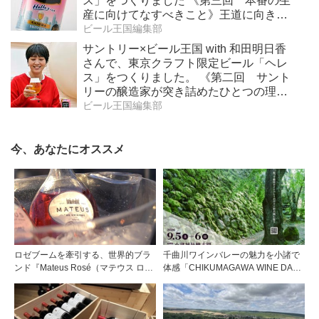
ス」をつくりました 《第三回 本番の生
産に向けてなすべきこと》王道に向き合
うという挑戦
ビール王国編集部
サントリー×ビール王国 with 和田明日香
さんで、東京クラフト限定ビール「ヘレ
ス」をつくりました。 《第二回 サント
リーの醸造家が突き詰めたひとつの理想
形》王道に向き合うという挑戦
ビール王国編集部
今、あなたにオススメ
ロゼブームを牽引する、世界的ブラ
千曲川ワインバレーの魅力を小諸で
ンド『Mateus Rosé（マテウス ロ
体感「CHIKUMAGAWA WINE DAYS
ゼ』その美味しさの秘密
2026」9月5・6日に開催！！