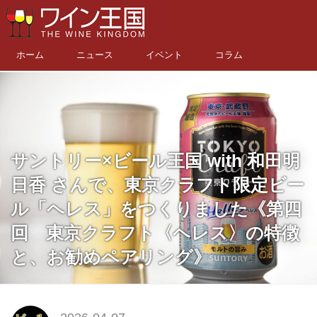
ホーム
ニュース
イベント
コラム
サントリー×ビール王国 with 和田明
日香 さんで、東京クラフト限定ビー
ル「ヘレス」をつくりました《第四
回 東京クラフト〈ヘレス〉の特徴
と、お勧めペアリング》