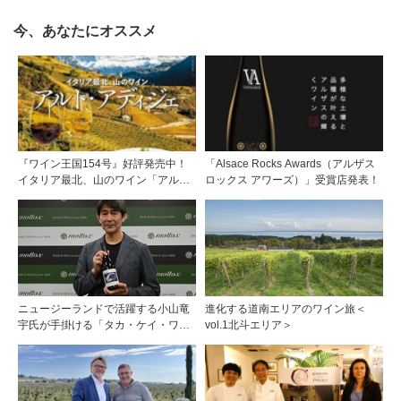
今、あなたにオススメ
『ワイン王国154号』好評発売中！
「Alsace Rocks Awards（アルザス
イタリア最北、山のワイン「アル
ロックス アワーズ）」受賞店発表！
ト・アディジェ」第一特集「ソムリ
エが偏愛するシャンパーニュ」第二
特集「この夏の主役！ ナチュラルな
ロゼワイン」
ニュージーランドで活躍する小山竜
進化する道南エリアのワイン旅＜
宇氏が手掛ける「タカ・ケイ・ワイ
vol.1北斗エリア＞
ンズ」の取り扱いをモトックスが開
始