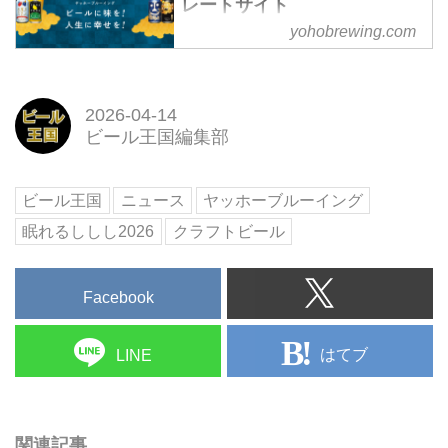
レートサイト
yohobrewing.com
ヤッホーブルーイングのコーポレ
ートサイトです。クラフトビール
「よなよなエール」をはじめ「イ
ンドの青鬼」「水曜日のネコ」
2026-04-14
「僕ビール、君ビール。」「軽井
ビール王国編集部
沢高原ビール」などを製造・販売
しています。
ビール王国
ニュース
ヤッホーブルーイング
眠れるししし2026
クラフトビール
Facebook
はてブ
LINE
関連記事