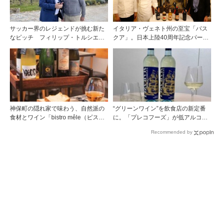
サッカー界のレジェンドが挑む新た
イタリア・ヴェネト州の至宝「パス
なピッチ フィリップ・トルシエが
クア」。日本上陸40周年記念パーテ
描くサンテミリオンの夢
ィーを開催
神保町の隠れ家で味わう、自然派の
“グリーンワイン”を飲食店の新定番
食材とワイン「bistro mêle（ビスト
に。「プレコフーズ」が低アルコー
ロ メレ）」
ルのポルトガル産ワインをPB展開
Recommended by