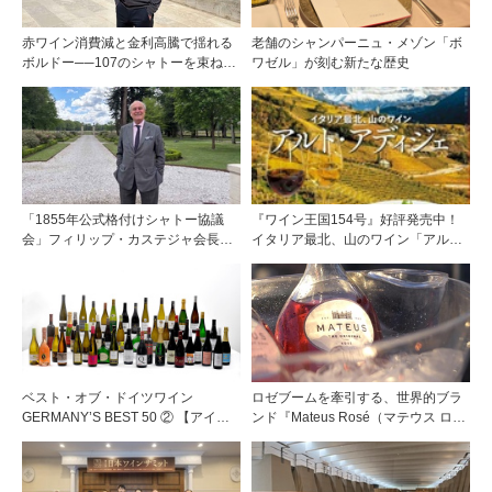
赤ワイン消費減と金利高騰で揺れる
老舗のシャンパーニュ・メゾン「ボ
ボルドー──107のシャトーを束ねる
ワゼル」が刻む新たな歴史
グラン・セルクル会長が語る構造改
革
「1855年公式格付けシャトー協議
『ワイン王国154号』好評発売中！
会」フィリップ・カステジャ会長イ
イタリア最北、山のワイン「アル
ンタビュー 時間が価値を刻む——
ト・アディジェ」第一特集「ソムリ
1855年格付け、170年目の再評価
エが偏愛するシャンパーニュ」第二
特集「この夏の主役！ ナチュラルな
ロゼワイン」
ベスト・オブ・ドイツワイン
ロゼブームを牽引する、世界的ブラ
GERMANY’S BEST 50 ② 【アイテ
ンド『Mateus Rosé（マテウス ロ
ム紹介編】！
ゼ』その美味しさの秘密