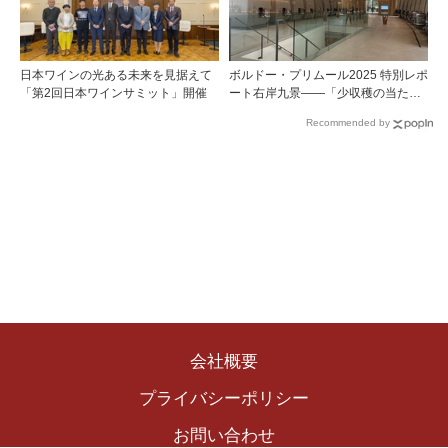
日本ワインの光ある未来を見据えて
ボルドー・プリムール2025 特別レポ
「第2回日本ワインサミット」開催
ート右岸九景――「少収穫の当たり
年」を巡る旅 後編ポムロール／サ
Recommended by
ンテミリオン 有力9シャトー訪問記
会社概要
プライバシーポリシー
お問い合わせ