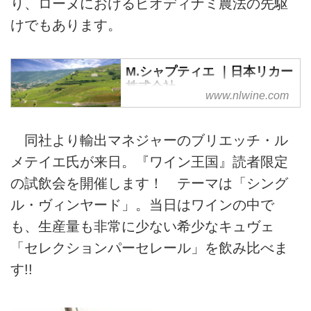
り、ローヌにおけるビオディナミ農法の先駆
けでもあります。
M.シャプティエ ｜日本リカー
株式会社
www.nlwine.com
M.シャプティエ社のご紹介。
同社より輸出マネジャーのブリエッチ・ル
メテイエ氏が来日。『ワイン王国』読者限定
の試飲会を開催します！ テーマは「シング
ル・ヴィンヤード」。当日はワインの中で
も、生産量も非常に少ない希少なキュヴェ
「セレクションパーセレール」を飲み比べま
す!!