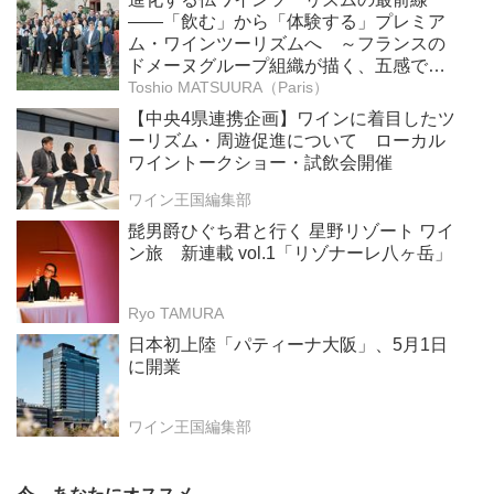
――「飲む」から「体験する」プレミア
ム・ワインツーリズムへ ～フランスの
ドメーヌグループ組織が描く、五感で深
掘りする次世代のテロワール体験
Toshio MATSUURA（Paris）
【中央4県連携企画】ワインに着目したツ
ーリズム・周遊促進について ローカル
ワイントークショー・試飲会開催
ワイン王国編集部
髭男爵ひぐち君と行く 星野リゾート ワイ
ン旅 新連載 vol.1「リゾナーレ八ヶ岳」
Ryo TAMURA
日本初上陸「パティーナ大阪」、5月1日
に開業
ワイン王国編集部