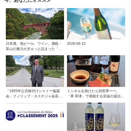
今、あなたにオススメ
日本酒、地ビール、ワイン。酒処・
2026-06-15
富山の魅力がぎゅっと詰まった「黒
部・宇奈月温泉 ぶらり町歩き」
「1855年公式格付けシャトー協議
トンネルを抜けたら別世界ーー。
会」フィリップ・カステジャ会長イ
「界 草津」で堪能する至福の湯治と
ンタビュー 時間が価値を刻む——
上州美食
1855年格付け、170年目の再評価