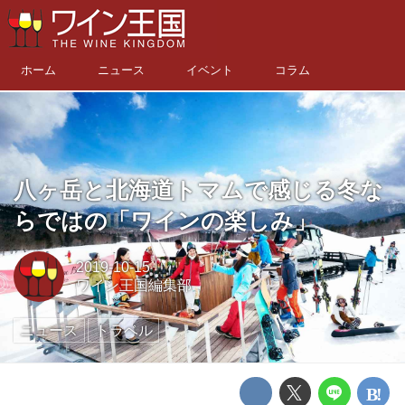
ホーム
ニュース
イベント
コラム
八ヶ岳と北海道トマムで感じる冬な
らではの「ワインの楽しみ」
2019-10-15
ワイン王国編集部
ニュース
トラベル