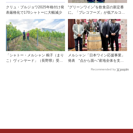
クリュ・ブルジョワ2025年格付け発
“グリーンワイン”を飲食店の新定番
表厳格化で170シャトーに大幅減少
に。「プレコフーズ」が低アルコー
ルのポルトガル産ワインをPB展開
「シャトー・メルシャン 椀子（まり
メルシャン「日本ワイン応援事業」
こ）ヴィンヤード」（長野県）受け
発表 “点から面へ”産地全体を支え
継がれ、そして拓く。新たなメルロ
る新たな挑戦
Recommended by
の魅力