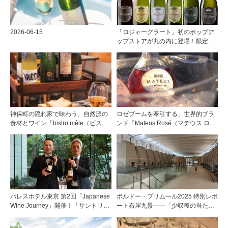
2026-06-15
「ロジャーグラート」初のポップア
ップストアが丸の内に登場！限定キ
ュヴェもグラスで楽しめる3日間
神保町の隠れ家で味わう、自然派の
ロゼブームを牽引する、世界的ブラ
食材とワイン「bistro mêle（ビスト
ンド『Mateus Rosé（マテウス ロ
ロ メレ）」
ゼ』その美味しさの秘密
パレスホテル東京 第2回「Japanese
ボルドー・プリムール2025 特別レポ
Wine Journey」開催！「サントリー
ート右岸九景――「少収穫の当たり
登美の丘ワイナリー」よりチーフワ
年」を巡る旅 前編ポムロール／サ
インメーカー 篠田 健太郎氏が来場
ンテミリオン 有力9シャトー訪問記