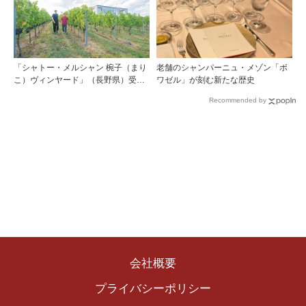
「シャトー・メルシャン 椀子（まり
老舗のシャンパーニュ・メゾン「ボ
こ）ヴィンヤード」（長野県）受け
ワゼル」が刻む新たな歴史
継がれ、そして拓く。新たなメルロ
Recommended by
の魅力
会社概要
プライバシーポリシー