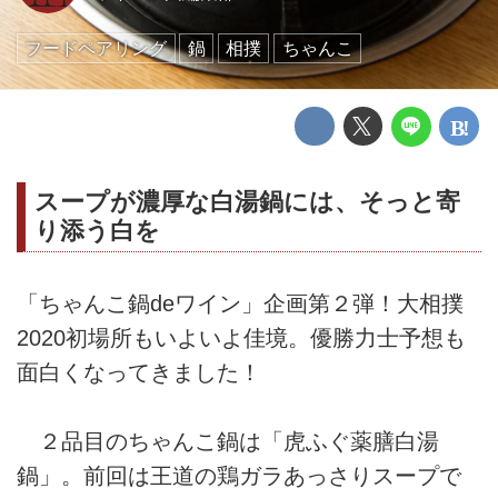
フードペアリング
鍋
相撲
ちゃんこ
スープが濃厚な白湯鍋には、そっと寄
り添う白を
「ちゃんこ鍋deワイン」企画第２弾！大相撲
2020初場所もいよいよ佳境。優勝力士予想も
面白くなってきました！
２品目のちゃんこ鍋は「虎ふぐ薬膳白湯
鍋」。前回は王道の鶏ガラあっさりスープで