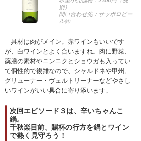
希望小売価格：2300円（税
別）
問い合わせ先：サッポロビー
ル㈱
具材は肉がメイン。赤ワインもいいです
が、白ワインとよく合いますね。肉に野菜、
薬膳の素材やニンニクとショウガも入ってい
て個性的で複雑なので、シャルドネや甲州、
グリューナー・ヴェルトリーナーなどやさし
いワインがいい具合に寄り添います。
次回エピソード３は、辛いちゃんこ
鍋。
千秋楽目前、賜杯の行方を鍋とワイン
で熱く見守ろう！