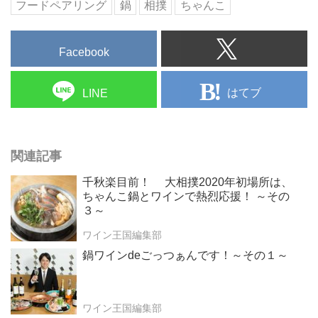
フードペアリング
鍋
相撲
ちゃんこ
Facebook
はてブ
LINE
関連記事
千秋楽目前！ 大相撲2020年初場所は、
ちゃんこ鍋とワインで熱烈応援！ ～その
３～
ワイン王国編集部
鍋ワインdeごっつぁんです！～その１～
ワイン王国編集部