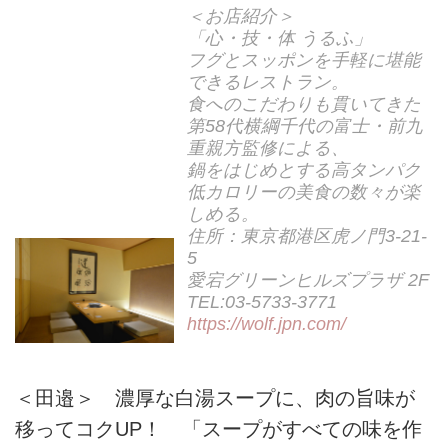
＜お店紹介＞
「心・技・体 うるふ」
フグとスッポンを手軽に堪能
できるレストラン。
食へのこだわりも貫いてきた
第58代横綱千代の富士・前九
重親方監修による、
鍋をはじめとする高タンパク
低カロリーの美食の数々が楽
しめる。
住所：東京都港区虎ノ門3-21-
5
愛宕グリーンヒルズプラザ 2F
TEL:03-5733-3771
https://wolf.jpn.com/
＜田邉＞ 濃厚な白湯スープに、肉の旨味が
移ってコクUP！ 「スープがすべての味を作