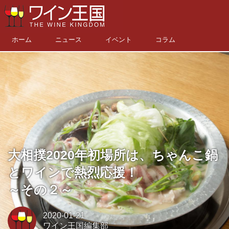
ホーム
ニュース
イベント
コラム
大相撲2020年初場所は、ちゃんこ鍋
とワインで熱烈応援！
～その２～
2020-01-21
ワイン王国編集部