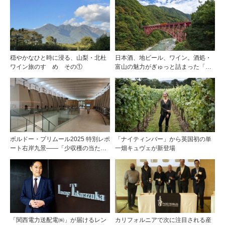
フランスのドメーヌグループ組織が
描く、五感で深掘りする次世代のテ
ロワール体験
穏やかなひと時に浸る、山梨・北杜
日本酒、地ビール、ワイン。酒処・
ワイン旅のすゝめ その①
富山の魅力がぎゅっと詰まった「黒
部・宇奈月温泉 ぶらり町歩き」
ボルドー・プリムール2025 特別レポ
「ナイティンバー」から英国初の単
ート右岸九景――「少収穫の当たり
一畑キュヴェが新登場
年」を巡る旅 前編ポムロール／サ
ンテミリオン 有力9シャトー訪問記
「関西電力送配電㈱」が届けるレン
カリフォルニアで次に注目される産