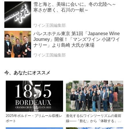
雪と海と、美味に会いに。冬の北陸へ～
寒さが磨く、石川の一献～
ワイン王国編集部
パレスホテル東京 第1回「Japanese Wine
Journey」開催！「マンズワイン 小諸ワイ
ナリー」より島崎 大氏が来場
ワイン王国編集部
今、あなたにオススメ
2025年ボルドー・プリムール収穫レ
進化する仏ワインツーリズムの最前
ポート
線――「飲む」から「体験する」プ
レミアム・ワインツーリズムへ ～