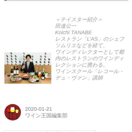
＜テイスター紹介＞
田邉公一
Koichi TANABE
レストラン「L’AS」のシェフ
ソムリエなどを経て、
ワインディレクターとして都
内のレストランのワインディ
レクションに携わる。
ワインスクール「レコール・
デュ・ヴァン」講師
2020-01-21
ワイン王国編集部