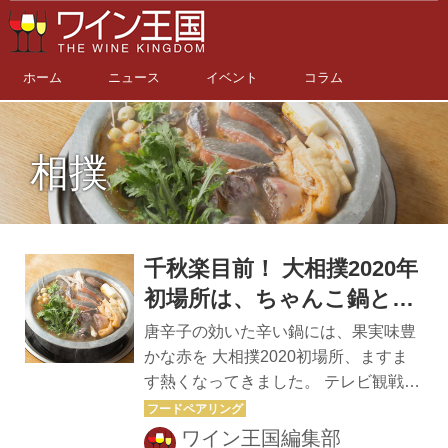
ホーム
ニュース
イベント
コラム
相撲
千秋楽目前！ 大相撲2020年
初場所は、ちゃんこ鍋とワ
インで熱烈応援！ ～その３
唐辛子の効いた辛い鍋には、果実味豊
～
かな赤を 大相撲2020初場所、ますま
す熱くなってきました。 テレビ観戦は
ぜひ鍋とワインで！ コクと辛味が後を
引き、たまらなく美味しい「韓国風辛
ワイン王国編集部