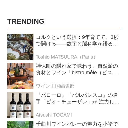
TRENDING
コルクという選択：9年育てて、3秒
で開ける——数字と脳科学が語る栓
の理由
Toshio MATSUURA（Paris）
神保町の隠れ家で味わう、自然派の
食材とワイン「bistro mêle（ビスト
ロ メレ）」
ワイン王国編集部
『バローロ』『バルバレスコ』の名
手「ピオ・チェーザレ」が 注力し
た“シングル・ヴィンヤード（単一
畑）”シリーズ！
Atsushi TOGAMI
千曲川ワインバレーの魅力を小諸で