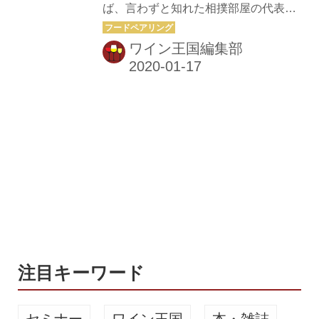
ば、言わずと知れた相撲部屋の代表料
相性のいい肉――豚、鶏、鴨をたっぷ
理、お相撲さんの元気の源！本来は、
り投入。野菜は鍋料理の定番、白菜や
相撲部屋で力士が作ったり食べたりす
ワイン王国編集部
春菊のほかレタスや白マイタケ、ギョ
る料理はすべて「ちゃんこ」だ。 ちゃ
ウジャニンニクが入る。コラーゲンた
んこ鍋の基本は味噌味か塩味の２種
っぷ...
類。肉は「２本足でしっかり立つ」こ
とから縁起ものとして鶏肉が最も多く
使われてきた。ほか野菜やきのこ、豆
腐、肉や魚がバランスよく入り、火を
しっかり通しているので消化も良いか
ら体もぽっかぽかに。具材もたくさん
入るから、ワインとの相性は無限！ 今
回、ちゃんこ鍋とワインの相性に注目
したのは、ソムリエ兼ワインディレク
ターの田邉公一氏。 東京・神谷町にあ
注目キーワード
る、九重...
セミナー
ワイン王国
本・雑誌