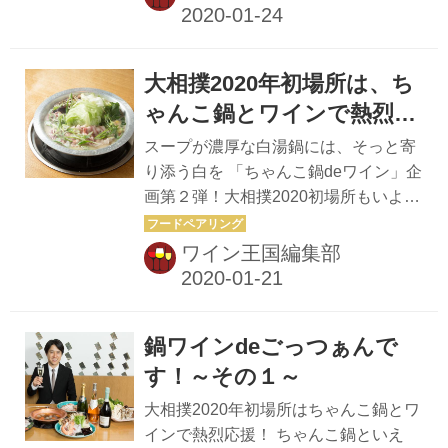
味鍋」。青唐辛子、ニラ、ゴマ、長ネ
ギ、ニンニクなどを合わせた韓国の代
表的な辛味噌「タテギ」（これがミ
大相撲2020年初場所は、ち
ソ。辛くて旨い！）を鶏ガラだしに溶
かしたスープがベース。ここに真鯛、
ゃんこ鍋とワインで熱烈応
秋鮭、ワタリガニ、ハマグリなどの魚
援！ ～その２～
スープが濃厚な白湯鍋には、そっと寄
介類と、豆腐に葉野菜、キノコ類など
り添う白を 「ちゃんこ鍋deワイン」企
を入れて煮込む。魚介のミネラル分、
画第２弾！大相撲2020初場所もいよい
旨味がたっぷり溶け込んだ鍋。でもこ
よ佳境。優勝力士予想も面白くなって
の辛味にワイン、合うの！？田邉さ
きました！ ２品目のちゃんこ鍋は「虎
ワイン王国編集部
ん。 ＜田邉＞ 合います！ 僕はキムチ
ふぐ薬膳白湯鍋」。前回は王道の鶏ガ
にワイン、合うと思いますので。この
ラあっさりスープでしたが、今日は鶏
鍋はスー...
ガラとフグのだしから作った白湯スー
鍋ワインdeごっつぁんで
プがベース。ニンニクとショウガで香
りを付けけ、草果、赤ナツメ、クコの
す！～その１～
実、トウジン、リュウガンなど薬膳料
大相撲2020年初場所はちゃんこ鍋とワ
理の素材を加え、コクと複雑な旨味が
インで熱烈応援！ ちゃんこ鍋といえ
グンとアップ！ 具材は、白湯スープと