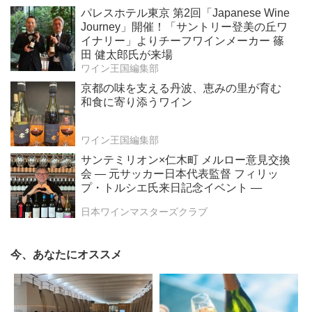
パレスホテル東京 第2回「Japanese Wine
Journey」開催！「サントリー登美の丘ワ
イナリー」よりチーフワインメーカー 篠
田 健太郎氏が来場
ワイン王国編集部
京都の味を支える丹波、恵みの里が育む
和食に寄り添うワイン
ワイン王国編集部
サンテミリオン×仁木町 メルロー意見交換
会 ― 元サッカー日本代表監督 フィリッ
プ・トルシエ氏来日記念イベント ―
日本ワインマスターズクラブ
今、あなたにオススメ