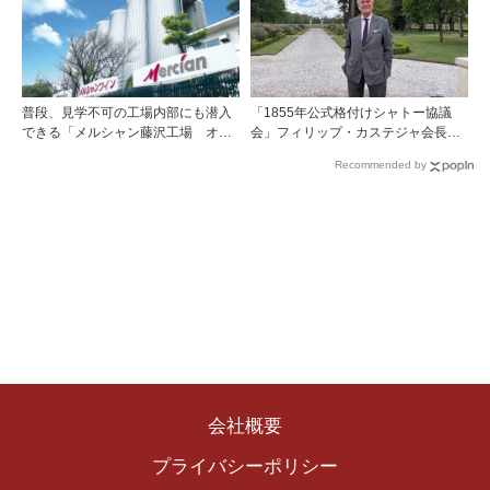
普段、見学不可の工場内部にも潜入
「1855年公式格付けシャトー協議
できる「メルシャン藤沢工場 オン
会」フィリップ・カステジャ会長イ
ライン開放祭」を開催！
ンタビュー 時間が価値を刻む——
Recommended by
1855年格付け、170年目の再評価
会社概要
プライバシーポリシー