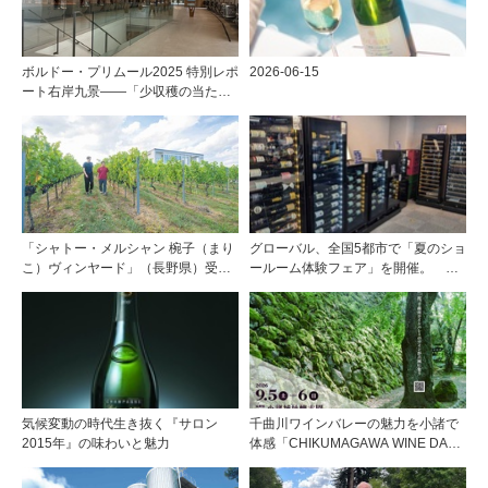
ボルドー・プリムール2025 特別レポ
2026-06-15
ート右岸九景――「少収穫の当たり
年」を巡る旅 前編ポムロール／サ
ンテミリオン 有力9シャトー訪問記
「シャトー・メルシャン 椀子（まり
グローバル、全国5都市で「夏のショ
こ）ヴィンヤード」（長野県）受け
ールーム体験フェア」を開催。 ワ
継がれ、そして拓く。新たなメルロ
イン関連機器を実機で比較・体
の魅力
験！！
気候変動の時代生き抜く『サロン
千曲川ワインバレーの魅力を小諸で
2015年』の味わいと魅力
体感「CHIKUMAGAWA WINE DAYS
2026」9月5・6日に開催！！