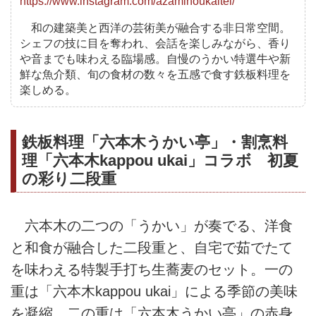
https://www.instagram.com/azaminoukaitei/
和の建築美と西洋の芸術美が融合する非日常空間。
シェフの技に目を奪われ、会話を楽しみながら、香り
や音までも味わえる臨場感。自慢のうかい特選牛や新
鮮な魚介類、旬の食材の数々を五感で食す鉄板料理を
楽しめる。
鉄板料理「六本木うかい亭」・割烹料
理「六本木kappou ukai」コラボ 初夏
の彩り二段重
六本木の二つの「うかい」が奏でる、洋食
と和食が融合した二段重と、自宅で茹でたて
を味わえる特製手打ち生蕎麦のセット。一の
重は「六本木kappou ukai」による季節の美味
を凝縮。二の重は「六本木うかい亭」の赤身