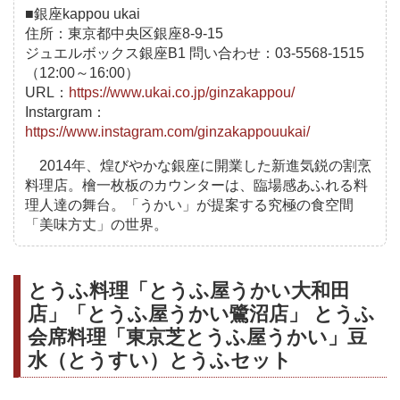
■銀座kappou ukai
住所：東京都中央区銀座8-9-15
ジュエルボックス銀座B1 問い合わせ：03-5568-1515
（12:00～16:00）
URL：
https://www.ukai.co.jp/ginzakappou/
Instargram：
https://www.instagram.com/ginzakappouukai/
2014年、煌びやかな銀座に開業した新進気鋭の割烹
料理店。檜一枚板のカウンターは、臨場感あふれる料
理人達の舞台。「うかい」が提案する究極の食空間
「美味方丈」の世界。
とうふ料理「とうふ屋うかい大和田
店」「とうふ屋うかい鷺沼店」 とうふ
会席料理「東京芝とうふ屋うかい」豆
水（とうすい）とうふセット