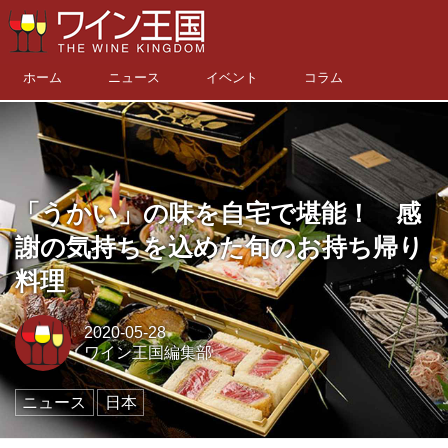
ホーム
ニュース
イベント
コラム
「うかい」の味を自宅で堪能！ 感
謝の気持ちを込めた旬のお持ち帰り
料理
2020-05-28
ワイン王国編集部
ニュース
日本