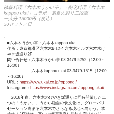
鉄板料理「六本木うかい亭」・割烹料理「六本木
kappou ukai」コラボ 初夏の彩り二段重
一人分 15000円（税込）
30セット／日
■六本木うかい亭・六本木kappou ukai
住所：東京都港区六本木6-12-4 六本木ヒルズ六本木け
やき坂通り2F
問い合わせ：六本木うかい亭 03-3479-5252（12:00～
16:00）
六本木kappou ukai 03-3479-1515（12:00
～16:00）
URL：
https://www.ukai.co.jp/roppongi/
Instargram：
https://www.instagram.com/roppongiukai/
2018年春、六本木のけやき坂通りに同時開業した二
つの「うかい」。うかい独自の食文化は、グローバリ
ゼーション高まる六本木でさらなる境地へ向かう。隣