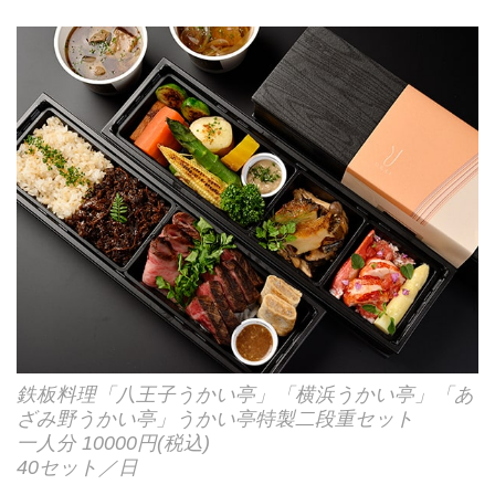
鉄板料理「八王子うかい亭」「横浜うかい亭」「あ
ざみ野うかい亭」うかい亭特製二段重セット
一人分 10000円(税込)
40セット／日