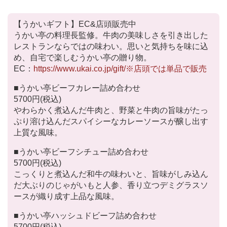
【うかいギフト】EC&店頭販売中
うかい亭の料理長監修。牛肉の美味しさを引き出した
レストランならではの味わい。思いと気持ちを味に込
め、自宅で楽しむうかい亭の贈り物。
EC：
https://www.ukai.co.jp/gift/※店頭では単品で販売
■うかい亭ビーフカレー詰め合わせ
5700円(税込)
やわらかく煮込んだ牛肉と、野菜と牛肉の旨味がたっ
ぷり溶け込んだスパイシーなカレーソースが醸し出す
上質な風味。
■うかい亭ビーフシチュー詰め合わせ
5700円(税込)
こっくりと煮込んだ和牛の味わいと、旨味がしみ込ん
だ大ぶりのじゃがいもと人参、香り立つデミグラスソ
ースが織り成す上品な風味。
■うかい亭ハッシュドビーフ詰め合わせ
5700円(税込)