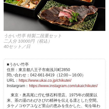
うかい竹亭 特製二段重セット
二人分 10000円（税込）
40セット／日
■うかい竹亭
住所：東京都八王子市南浅川町2850
問い合わせ：042-661-8419（12:00～16:00）
URL：
https://www.ukai.co.jp/chikutei/
Instargram：
https://www.instagram.com/ukaichikutei/
東京・奥高尾に佇む懐石料理店。1975年の開業以
来、茶の湯のわびさびの精神を伝える凛とした空間。
タケノコやアユなど里山の恵みを生かした、旬を味わ