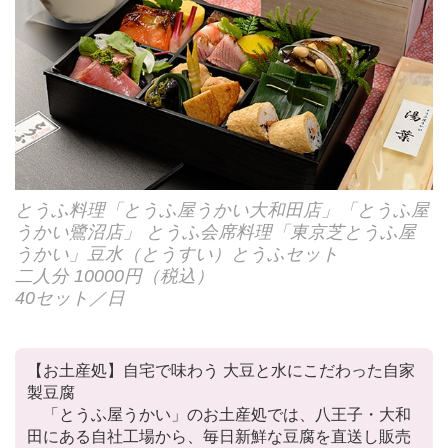
とうふ料理「とうふ屋うかい大和田店」「とうふ屋
うかい鷺沼店」 とうふ会席料理「東京芝とうふ屋
うかい」豆水（とうすい）とうふセット
二人分 10000円（税込）
40セット／日
【お土産処】自宅で味わう 大豆と水にこだわった自家
製豆腐
「とうふ屋うかい」のお土産処では、八王子・大和
田にある自社工場から、毎日新鮮な豆腐を直送し販売