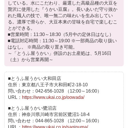
している。水にこだわり、厳選した高級品種の大豆を
贅沢に使用した『うかい豆腐』。長いあいだ守り抜か
れた職人の技で、唯一無二の味わいを生み出してい
る。濃厚で滑らか、大豆本来の甘味を自宅で楽しむこ
とができる。
■営業時間：11:30～18:30（5月中の定休日はなし）
■電話対応時間：11:30～19:00 ※一部商品の取り扱い
はなし。 ※商品の取り置き可能。
～「とうふ屋うかい」併設のお土産処は、5月16日
（土）から営業再開～
■とうふ屋うかい大和田店
住所：東京都八王子市大和田町2-18-10
問い合わせ：042-656-1028 （12:00～16:00）
URL：
https://www.ukai.co.jp/oowada/
■とうふ屋うかい鷺沼店
住所：神奈川県川崎市宮前区鷺沼1-18-4
問い合わせ：044-865-1028 （12:00～16:00）
URL：
https://www.ukai.co.jp/saginuma/