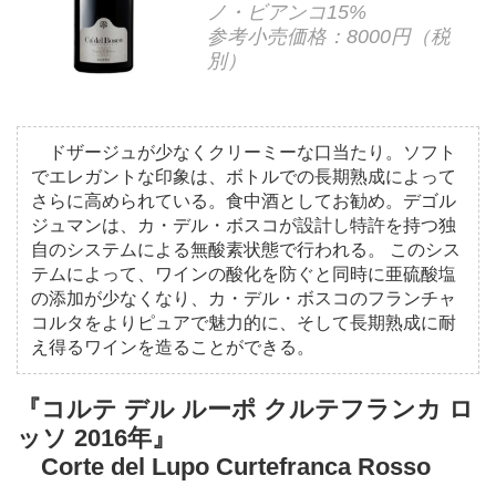
ノ・ビアンコ15%
参考小売価格：8000円（税
別）
ドザージュが少なくクリーミーな口当たり。ソフト
でエレガントな印象は、ボトルでの長期熟成によって
さらに高められている。食中酒としてお勧め。デゴル
ジュマンは、カ・デル・ボスコが設計し特許を持つ独
自のシステムによる無酸素状態で行われる。 このシス
テムによって、ワインの酸化を防ぐと同時に亜硫酸塩
の添加が少なくなり、カ・デル・ボスコのフランチャ
コルタをよりピュアで魅力的に、そして長期熟成に耐
え得るワインを造ることができる。
『コルテ デル ルーポ クルテフランカ ロ
ッソ 2016年』
Corte del Lupo Curtefranca Rosso