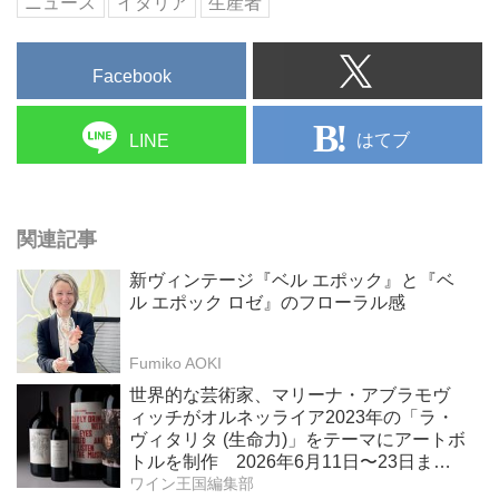
ニュース
イタリア
生産者
Facebook
はてブ
LINE
関連記事
新ヴィンテージ『ベル エポック』と『ベ
ル エポック ロゼ』のフローラル感
Fumiko AOKI
世界的な芸術家、マリーナ・アブラモヴ
ィッチがオルネッライア2023年の「ラ・
ヴィタリタ (生命力)」をテーマにアートボ
トルを制作 2026年6月11日〜23日ま
で、ボナムス主催のオンラインオークシ
ワイン王国編集部