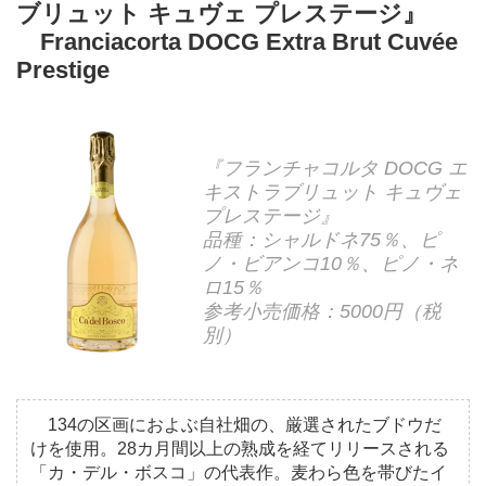
ブリュット キュヴェ プレステージ』
Franciacorta DOCG Extra Brut Cuvée
Prestige
『フランチャコルタ DOCG エ
キストラブリュット キュヴェ
プレステージ』
品種：シャルドネ75％、ピ
ノ・ビアンコ10％、ピノ・ネ
ロ15％
参考小売価格：5000円（税
別）
134の区画におよぶ自社畑の、厳選されたブドウだ
けを使用。28カ月間以上の熟成を経てリリースされる
「カ・デル・ボスコ」の代表作。麦わら色を帯びたイ