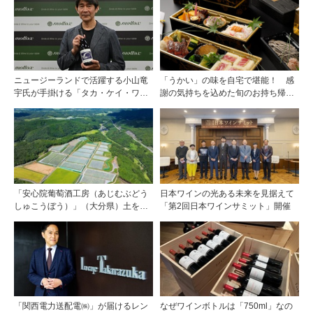
ニュージーランドで活躍する小山竜
「うかい」の味を自宅で堪能！ 感
宇氏が手掛ける「タカ・ケイ・ワイ
謝の気持ちを込めた旬のお持ち帰り
ンズ」の取り扱いをモトックスが開
料理
始
「安心院葡萄酒工房（あじむぶどう
日本ワインの光ある未来を見据えて
しゅこうぼう）」（大分県）土を作
「第2回日本ワインサミット」開催
り、ブドウに向き合い―畑の進化が
ワインに実を結ぶ
「関西電力送配電㈱」が届けるレン
なぜワインボトルは「750ml」なの