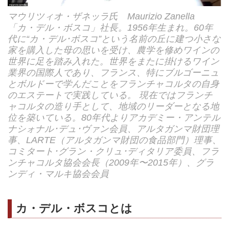
マウリツィオ・ザネッラ氏 Maurizio Zanella
「カ・デル・ボスコ」社長。1956年生まれ。60年
代に“カ・デル･ボスコ”という名前の丘に建つ小さな
家を購入した母の思いを受け、農学を修めワインの
世界に足を踏み入れた。世界をまたに掛けるワイン
業界の国際人であり、フランス、特にブルゴーニュ
とボルドーで学んだことをフランチャコルタの自身
のエステートで実践している。 現在ではフランチ
ャコルタの造り手として、地域のリーダーとなる地
位を築いている。80年代よりアカデミー・アンテル
ナシォナル･デュ･ヴァン会員、アルタガンマ財団理
事、LARTE（アルタガンマ財団の食品部門）理事、
コミタート･グラン・クリュ･ディタリア委員、フラ
ンチャコルタ協会会長（2009年〜2015年）、グラ
ンディ・マルキ協会会員
カ・デル・ボスコとは