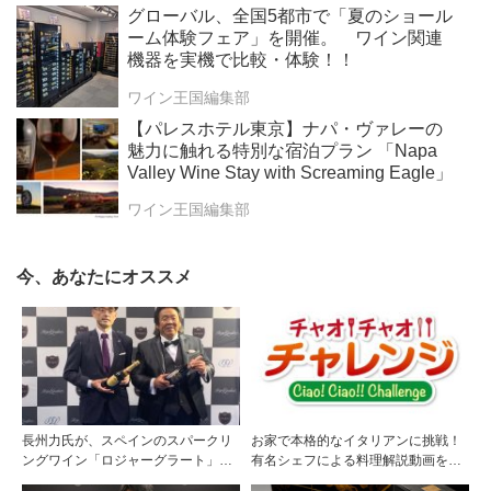
ョンで販売 収益金の全額をソロモン・
グローバル、全国5都市で「夏のショール
R・グッゲンハイム財団を通じてアート作
ーム体験フェア」を開催。 ワイン関連
品修復を支援
機器を実機で比較・体験！！
ワイン王国編集部
【パレスホテル東京】ナパ・ヴァレーの
魅力に触れる特別な宿泊プラン 「Napa
Valley Wine Stay with Screaming Eagle」
ワイン王国編集部
今、あなたにオススメ
長州力氏が、スペインのスパークリ
お家で本格的なイタリアンに挑戦！
ングワイン「ロジャーグラート」の
有名シェフによる料理解説動画を配
ブランドアンバサダーに就任
信