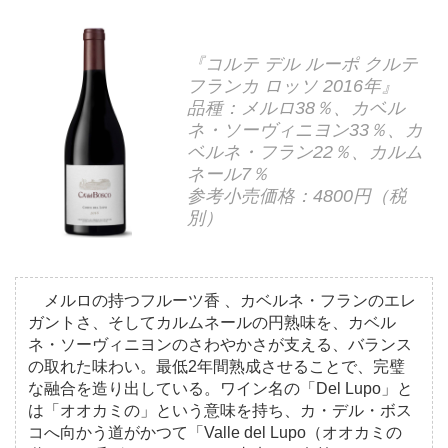
『コルテ デル ルーポ クルテ
フランカ ロッソ 2016年』
品種：メルロ38％、カベル
ネ・ソーヴィニヨン33％、カ
ベルネ・フラン22％、カルム
ネール7％
参考小売価格：4800円（税
別）
メルロの持つフルーツ香 、カベルネ・フランのエレ
ガントさ、そしてカルムネールの円熟味を、カベル
ネ・ソーヴィニヨンのさわやかさが支える、バランス
の取れた味わい。最低2年間熟成させることで、完璧
な融合を造り出している。ワイン名の「Del Lupo」と
は「オオカミの」という意味を持ち、カ・デル・ボス
コへ向かう道がかつて「Valle del Lupo（オオカミの