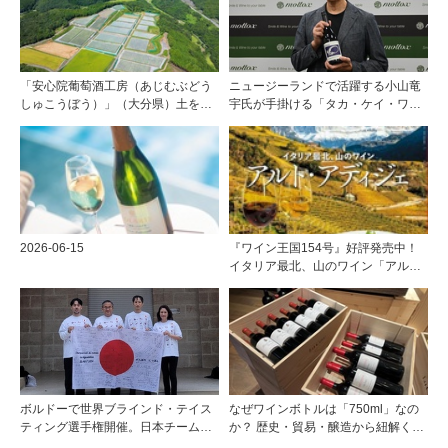
「安心院葡萄酒工房（あじむぶどう
ニュージーランドで活躍する小山竜
しゅこうぼう）」（大分県）土を作
宇氏が手掛ける「タカ・ケイ・ワイ
り、ブドウに向き合い―畑の進化が
ンズ」の取り扱いをモトックスが開
ワインに実を結ぶ
始
2026-06-15
『ワイン王国154号』好評発売中！
イタリア最北、山のワイン「アル
ト・アディジェ」第一特集「ソムリ
エが偏愛するシャンパーニュ」第二
特集「この夏の主役！ ナチュラルな
ロゼワイン」
ボルドーで世界ブラインド・テイス
なぜワインボトルは「750ml」なの
ティング選手権開催。日本チームが4
か？ 歴史・貿易・醸造から紐解く4
位入賞！
つの仮説