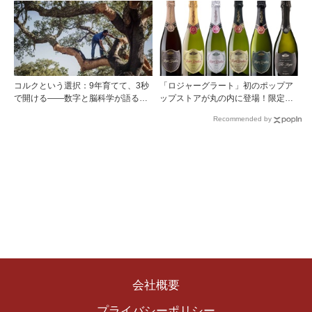
コルクという選択：9年育てて、3秒
「ロジャーグラート」初のポップア
で開ける——数字と脳科学が語る栓
ップストアが丸の内に登場！限定キ
の理由
ュヴェもグラスで楽しめる3日間
Recommended by
会社概要
プライバシーポリシー