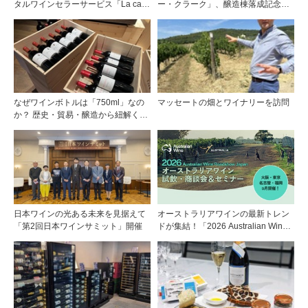
タルワインセラーサービス「La cave
ー・クラーク」、醸造棟落成記念夕
Takarazuka」を三ツ星レストランシ
食会を開催
ェフソムリエの塚元 晃氏が初訪問！
なぜワインボトルは「750ml」なの
マッセートの畑とワイナリーを訪問
か？ 歴史・貿易・醸造から紐解く4
つの仮説
日本ワインの光ある未来を見据えて
オーストラリアワインの最新トレン
「第2回日本ワインサミット」開催
ドが集結！「2026 Australian Wine
Roadshow Japan」9月に全国4都市
で開催