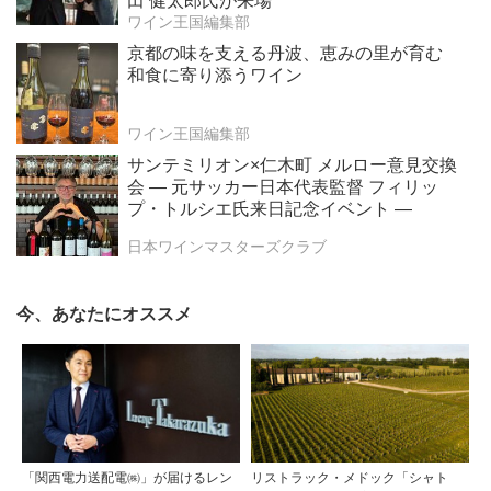
田 健太郎氏が来場
ワイン王国編集部
京都の味を支える丹波、恵みの里が育む
和食に寄り添うワイン
ワイン王国編集部
サンテミリオン×仁木町 メルロー意見交換
会 ― 元サッカー日本代表監督 フィリッ
プ・トルシエ氏来日記念イベント ―
日本ワインマスターズクラブ
今、あなたにオススメ
「関西電力送配電㈱」が届けるレン
リストラック・メドック「シャト