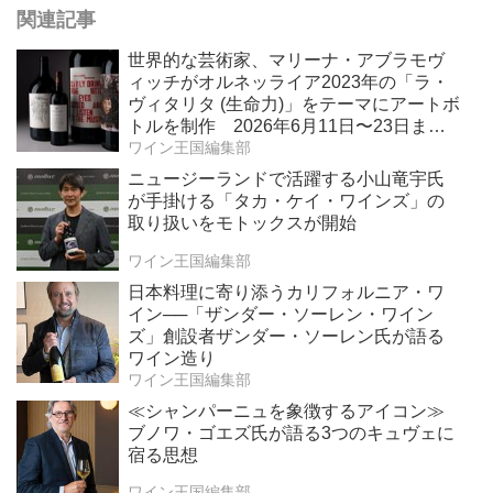
関連記事
世界的な芸術家、マリーナ・アブラモヴ
ィッチがオルネッライア2023年の「ラ・
ヴィタリタ (生命力)」をテーマにアートボ
トルを制作 2026年6月11日〜23日ま
で、ボナムス主催のオンラインオークシ
ワイン王国編集部
ョンで販売 収益金の全額をソロモン・
ニュージーランドで活躍する小山竜宇氏
R・グッゲンハイム財団を通じてアート作
が手掛ける「タカ・ケイ・ワインズ」の
品修復を支援
取り扱いをモトックスが開始
ワイン王国編集部
日本料理に寄り添うカリフォルニア・ワ
イン──「ザンダー・ソーレン・ワイン
ズ」創設者ザンダー・ソーレン氏が語る
ワイン造り
ワイン王国編集部
≪シャンパーニュを象徴するアイコン≫
ブノワ・ゴエズ氏が語る3つのキュヴェに
宿る思想
ワイン王国編集部