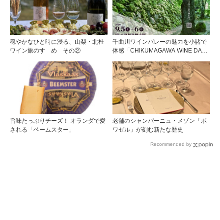
穏やかなひと時に浸る、山梨・北杜
千曲川ワインバレーの魅力を小諸で
ワイン旅のすゝめ その②
体感「CHIKUMAGAWA WINE DAYS
2026」9月5・6日に開催！！
旨味たっぷりチーズ！ オランダで愛
老舗のシャンパーニュ・メゾン「ボ
される「ベームスター」
ワゼル」が刻む新たな歴史
Recommended by