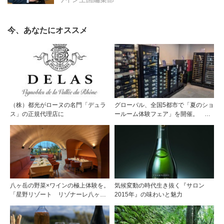
今、あなたにオススメ
（株）都光がローヌの名門「デュラ
グローバル、全国5都市で「夏のショ
ス」の正規代理店に
ールーム体験フェア」を開催。 ワ
イン関連機器を実機で比較・体
験！！
八ヶ岳の野菜×ワインの極上体験を。
気候変動の時代生き抜く『サロン
「星野リゾート リゾナーレ八ヶ
2015年』の味わいと魅力
岳」のメインダイニング「OTTO
SETTE」がリニューアルオープン！