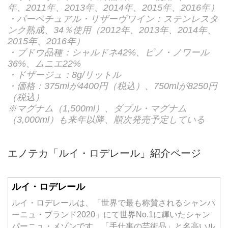
年、2011年、2013年、2014年、2015年、2016年）
・パーペチュアル・リザーヴワイン：ステンレスタ
ンク熟成、34％使用（2012年、2013年、2014年、
2015年、2016年）
・ブドウ品種：シャルドネ42%、ピノ・ノワール
36%、ムニエ22%
・ドザージュ：8g/リットル
・価格：375mlが4400円（税込）、750mlが8250円
（税込）
※マグナム（1,500ml）、ダブル・マグナム
（3,000ml）も来年以降、順次発売予定している
エノテカ「ルイ・ロデレール」紹介ページ
ルイ・ロデレール
ルイ・ロデレールは、「世界で最も称賛されるシャンパ
ーニュ・ブランド2020」にて世界No.1に輝いたシャン
パーニュ・メゾンです。「手仕事の芸術品」と名高いル