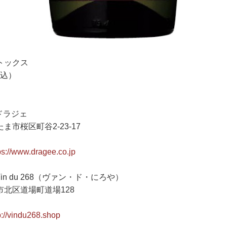
トックス
税込）
ドラジェ
市桜区町谷2-23-17
ps://www.dragee.co.jp
in du 268（ヴァン・ド・にろや）
北区道場町道場128
p://vindu268.shop