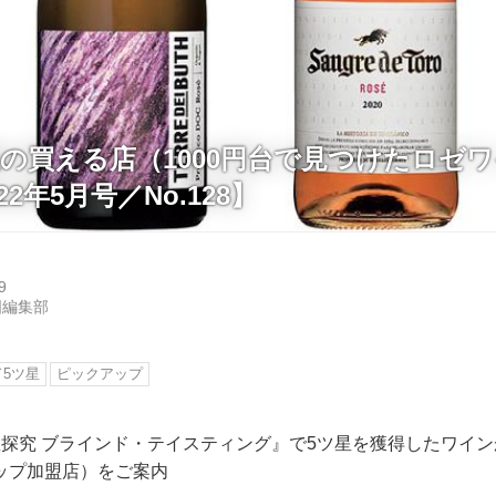
星の買える店（1000円台で見つけたロゼ
22年5月号／No.128】
9
国編集部
5ツ星
ピックアップ
星探究 ブラインド・テイスティング』で5ツ星を獲得したワイ
ップ加盟店）をご案内