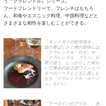
う『クラレンドル』シリーズ。
フードフレンドリーで、フレンチはもちろ
ん、和食やエスニック料理、中国料理などと
さまざまな相性を楽しむことができる。
「キンメダイの松笠焼き」。
皮の香ばしさと肉の旨味には
『クラレンドル・ロゼ』や
『クラレンドル・ブラン』が
寄り添う。しっかりした味わ
いで厚みのある赤ワインとバ
ターのソースとともに楽しむ
なら『クラレンドル・ルージ
ュ』もいい
「サーロインのグリル」。赤