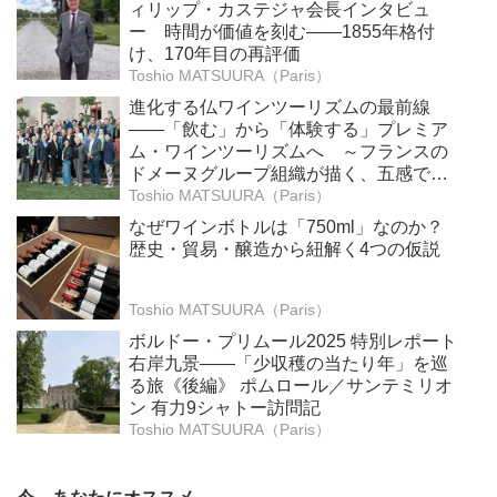
ィリップ・カステジャ会長インタビュ
ー 時間が価値を刻む——1855年格付
け、170年目の再評価
Toshio MATSUURA（Paris）
進化する仏ワインツーリズムの最前線
――「飲む」から「体験する」プレミア
ム・ワインツーリズムへ ～フランスの
ドメーヌグループ組織が描く、五感で深
掘りする次世代のテロワール体験
Toshio MATSUURA（Paris）
なぜワインボトルは「750ml」なのか？
歴史・貿易・醸造から紐解く4つの仮説
Toshio MATSUURA（Paris）
ボルドー・プリムール2025 特別レポート
右岸九景――「少収穫の当たり年」を巡
る旅《後編》 ポムロール／サンテミリオ
ン 有力9シャトー訪問記
Toshio MATSUURA（Paris）