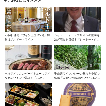
今、あなたにオススメ
2月4日発売『ワイン王国127号』特
シャトー・オー・ブリオンの哲学を
集はボルドー・ワイン
注ぎ高みを目指す『シャトー・クィ
ンタス』
本場アメリカのバーベキューにアメ
千曲川ワインバレーの魅力を小諸で
リカのワインで乾杯！「1924」
体感「CHIKUMAGAWA WINE DAYS
2026」9月5・6日に開催！！