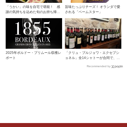
「うかい」の味を自宅で堪能！ 感
旨味たっぷりチーズ！ オランダで愛
謝の気持ちを込めた旬のお持ち帰り
される「ベームスター」
料理
2025年ボルドー・プリムール収穫レ
「クリュ・ブルジョワ・エクセプシ
ポート
ョネル」全14シャトーが合同で、ジ
ャーナリストを対象とした試飲会を
Recommended by
パリで開催