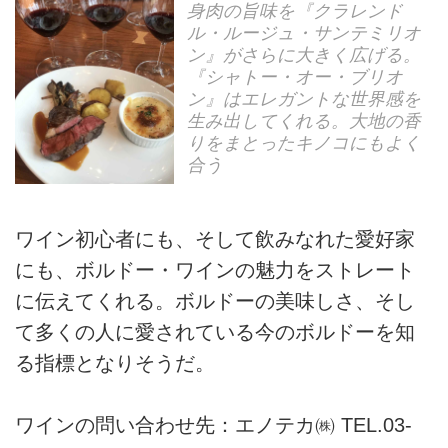
身肉の旨味を『クラレンド
ル・ルージュ・サンテミリオ
ン』がさらに大きく広げる。
『シャトー・オー・ブリオ
ン』はエレガントな世界感を
生み出してくれる。大地の香
りをまとったキノコにもよく
合う
ワイン初心者にも、そして飲みなれた愛好家
にも、ボルドー・ワインの魅力をストレート
に伝えてくれる。ボルドーの美味しさ、そし
て多くの人に愛されている今のボルドーを知
る指標となりそうだ。
ワインの問い合わせ先：エノテカ㈱ TEL.03-