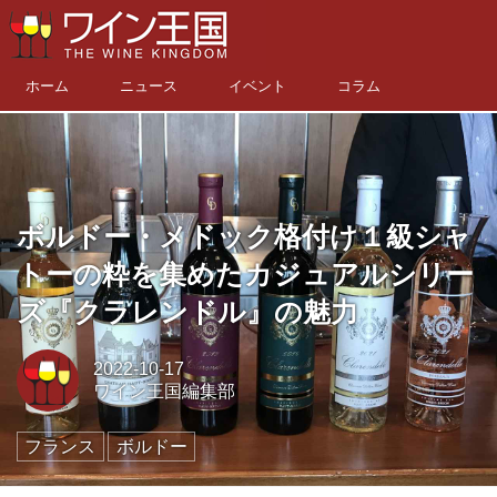
ホーム
ニュース
イベント
コラム
ボルドー・メドック格付け１級シャ
トーの粋を集めたカジュアルシリー
ズ『クラレンドル』の魅力
2022-10-17
ワイン王国編集部
フランス
ボルドー