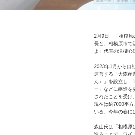
2月9日、「相模
長と、相模原市で活
よ」代表の滝柳心
2023年1月か
運営する「大森産
ん）」を設立し、
ー」などに醸造を
されたことを受け
現在は約7000平
いる。今年の春に
森山氏は「相模原
造ることで、ワイ