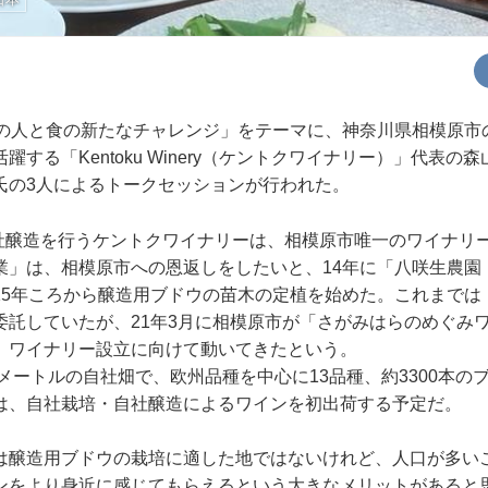
原の人と食の新たなチャレンジ」をテーマに、神奈川県相模原市
躍する「Kentoku Winery（ケントクワイナリー）」代表の
氏の3人によるトークセッションが行われた。
ら自社醸造を行うケントクワイナリーは、相模原市唯一のワイナリ
業」は、相模原市への恩返しをしたいと、14年に「八咲生農園
15年ころから醸造用ブドウの苗木の定植を始めた。これまでは
委託していたが、21年3月に相模原市が「さがみはらのめぐみ
、ワイナリー設立に向けて動いてきたという。
方メートルの自社畑で、欧州品種を中心に13品種、約3300本の
は、自社栽培・自社醸造によるワインを初出荷する予定だ。
は醸造用ブドウの栽培に適した地ではないけれど、人口が多い
ンをより身近に感じてもらえるという大きなメリットがあると