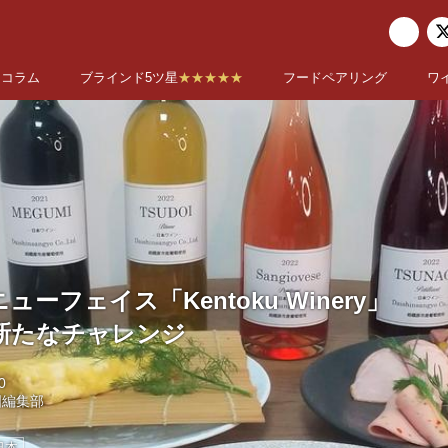
コラム
ブラインド5ツ星
★★★★★
フードペアリング
ワ
ーフェイス「Kentoku Winery」
新たなチャレンジ
0
国編集部
日本