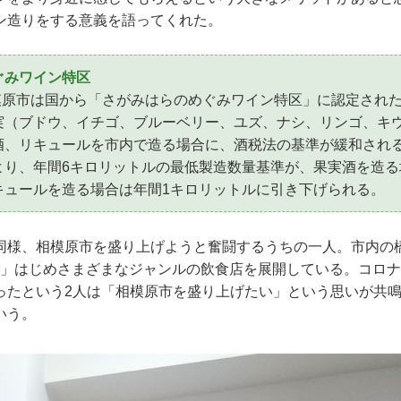
ン造りをする意義を語ってくれた。
ぐみワイン特区
相模原市は国から「さがみはらのめぐみワイン特区」に認定され
実（ブドウ、イチゴ、ブルーベリー、ユズ、ナシ、リンゴ、キ
酒、リキュールを市内で造る場合に、酒税法の基準が緩和され
より、年間6キロリットルの最低製造数量基準が、果実酒を造る
キュールを造る場合は年間1キロリットルに引き下げられる。
同様、相模原市を盛り上げようと奮闘するうちの一人。市内の
sage」はじめさまざまなジャンルの飲食店を展開している。コロ
ったという2人は「相模原市を盛り上げたい」という思いが共
いう。