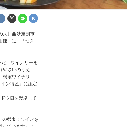
の大川亜沙奈副市
森山錬一氏、「つき
ーだ。ワイナリーを
（やさいのうえ
「横濱ワイナリ
ワイン特区」に認定
ブドウ樹を栽培して
この都市でワインを
思っています」と、