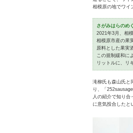
相模原の地でワイ
さがみはらのめ
2021年3月、
相模原市産の果
原料とした果実
この規制緩和に
リットルに、リ
滝柳氏も森山氏と
り、「252sau
人の紹介で知り合
に意気投合したと